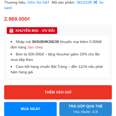
Thương hiệu:
Gốm Sứ G&T
Mã sản phẩm:
SKU2108
So
sánh
2.969.000₫
KHUYẾN MẠI - ƯU ĐÃI
Nhập mã
3K0UEHKXIG35
khuyến mại thêm 5.000đ/
đơn hàng
Sao chép
Đơn từ 500.000đ – tặng Voucher giảm 10% cho lần
mua tiếp theo
Cam kết hàng chuẩn Bát Tràng – đền 111% nếu phát
hiện hàng giả
THÊM VÀO GIỎ
TRẢ GÓP QUA THẺ
MUA NGAY
Visa, Master, JCB