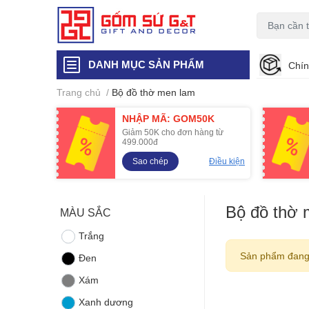
DANH MỤC SẢN PHẨM
Chín
Trang chủ
/
Bộ đồ thờ men lam
NHẬP MÃ: GOM50K
Giảm 50K cho đơn hàng từ
499.000đ
Sao chép
Điều kiện
Bộ đồ thờ 
MÀU SẮC
Trắng
Sản phẩm đang
Đen
Xám
Xanh dương