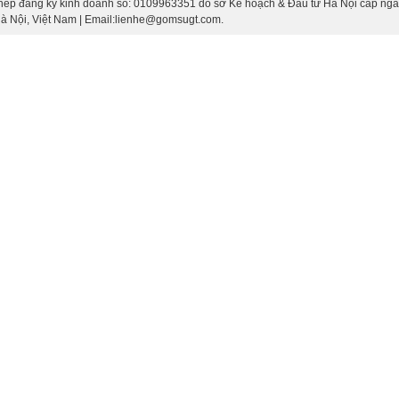
hép đăng ký kinh doanh số: 0109963351 do sở Kế hoạch & Đầu tư Hà Nội cấp ngà
 Hà Nội, Việt Nam | Email:lienhe@gomsugt.com.