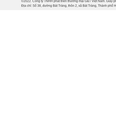
©2022. Công ty TNHH phát triển thương mại G&T Việt Nam. Giấy p
Địa chỉ: Số 38, đường Bát Tràng, thôn 2, xã Bát Tràng, Thành phố