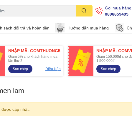
Gọi mua hàng
0896659495
h sách đổi trả và hoàn tiền
Hướng dẫn mua hàng
Ch
NHẬP MÃ: GOMTHUONG5
NHẬP MÃ: GOMVI
Giảm 5% cho khách hàng mua
Giảm 150.000đ cho đ
lần thứ 2
1.500.000đ
Sao chép
Điều kiện
Sao chép
men lam
 được cập nhật.