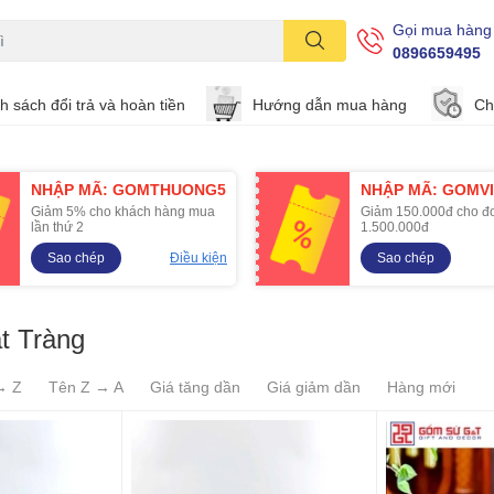
Gọi mua hàng
0896659495
h sách đổi trả và hoàn tiền
Hướng dẫn mua hàng
Ch
NHẬP MÃ: GOMTHUONG5
NHẬP MÃ: GOMVI
Giảm 5% cho khách hàng mua
Giảm 150.000đ cho đ
lần thứ 2
1.500.000đ
Sao chép
Điều kiện
Sao chép
t Tràng
→ Z
Tên Z → A
Giá tăng dần
Giá giảm dần
Hàng mới