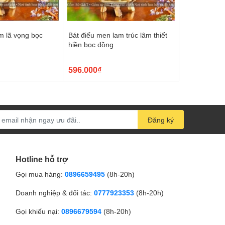
m lã vọng bọc
Bát điếu men lam trúc lâm thiết
hiền bọc đồng
596.000₫
Đăng ký
Hotline hỗ trợ
Gọi mua hàng:
0896659495
(8h-20h)
Doanh nghiệp & đối tác:
0777923353
(8h-20h)
Gọi khiếu nại:
0896679594
(8h-20h)