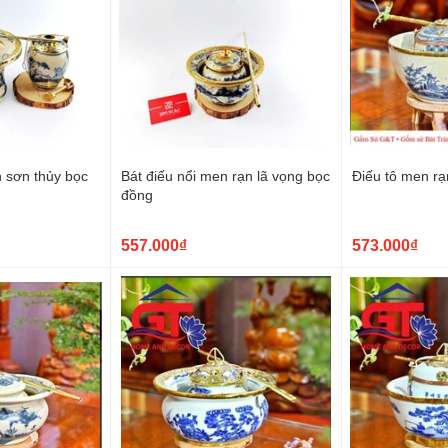
 sơn thủy bọc
Bát điếu nổi men rạn lã vọng bọc
Điếu tô men r
đồng
557.000₫
573.000₫