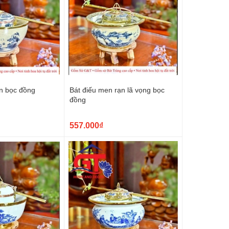
ạn bọc đồng
Bát điếu men rạn lã vọng bọc
đồng
557.000₫