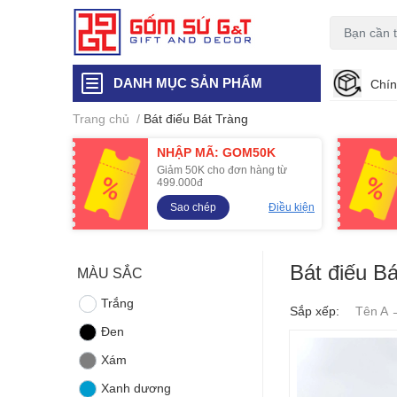
DANH MỤC SẢN PHẨM
Chín
Trang chủ
/
Bát điếu Bát Tràng
NHẬP MÃ: GOM50K
Giảm 50K cho đơn hàng từ
499.000đ
Sao chép
Điều kiện
Bát điếu Bá
MÀU SẮC
Trắng
Sắp xếp:
Tên A 
Đen
Xám
Xanh dương