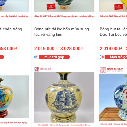
cá chép trông
Bóng hút tài lộc bốn mùa sung
Bóng hút tài l
m
túc vẽ vàng kim
Đức Tài Lộc vẽ
653.000₫
2.019.000₫
-
3.028.000₫
2.019.000₫
-