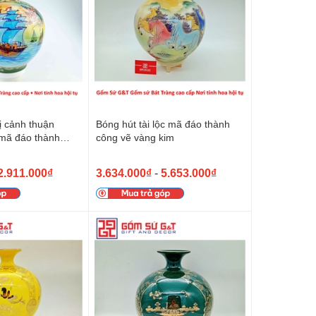
hị cảnh thuận
Bóng hút tài lộc mã đáo thành
 mã đáo thành
công vẽ vàng kim
2.911.000₫
3.634.000₫
-
5.653.000₫