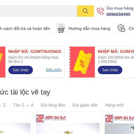
Gọi mua hàng
0896659495
h sách đổi trả và hoàn tiền
Hướng dẫn mua hàng
Ch
NHẬP MÃ: GOMTHUONG5
NHẬP MÃ: GOMVI
Giảm 5% cho khách hàng mua
Giảm 150.000đ cho đ
lần thứ 2
1.500.000đ
Sao chép
Điều kiện
Sao chép
ức tài lộc vẽ tay
→ Z
Tên Z → A
Giá tăng dần
Giá giảm dần
Hàng mới