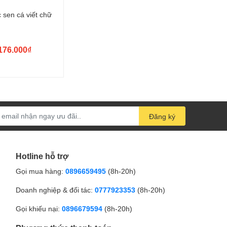
c sen cá viết chữ
176.000₫
Đăng ký
Hotline hỗ trợ
Gọi mua hàng:
0896659495
(8h-20h)
Doanh nghiệp & đối tác:
0777923353
(8h-20h)
Gọi khiếu nại:
0896679594
(8h-20h)