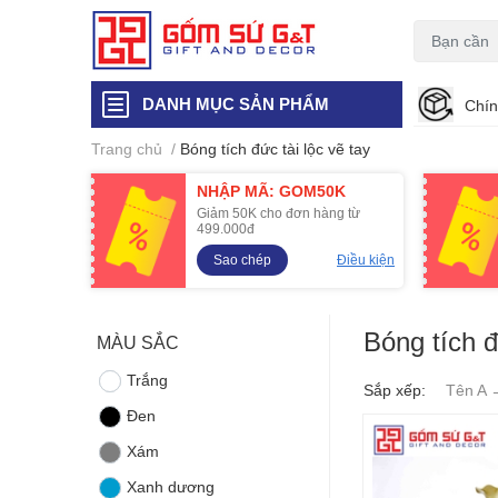
DANH MỤC SẢN PHẨM
Chín
Trang chủ
/
Bóng tích đức tài lộc vẽ tay
NHẬP MÃ: GOM50K
Giảm 50K cho đơn hàng từ
499.000đ
Sao chép
Điều kiện
Bóng tích đ
MÀU SẮC
Trắng
Sắp xếp:
Tên A 
Đen
Xám
Xanh dương