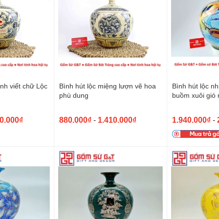
ảnh viết chữ Lộc
Bình hút lộc miệng lượn vẽ hoa
Bình hút lộc n
phù dung
buồm xuôi gió
công
0.000₫
880.000₫
-
1.410.000₫
1.940.000₫
-