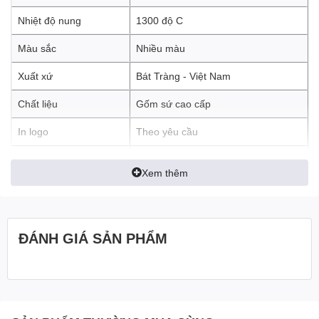
Nhiệt độ nung
1300 độ C
Màu sắc
Nhiều màu
Xuất xứ
Bát Tràng - Việt Nam
Chất liệu
Gốm sứ cao cấp
In logo
Theo yêu cầu
An toàn sức khỏe, thân thiện môi
Đặc tính sản phẩm
Xem thêm
trường
ĐÁNH GIÁ SẢN PHẨM