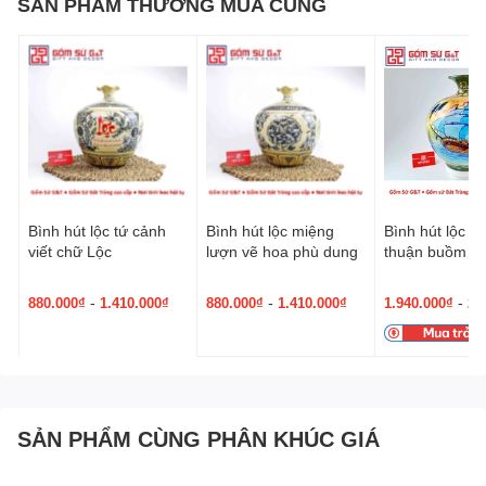
SẢN PHẨM THƯỜNG MUA CÙNG
Bình hút lộc tứ cảnh
Bình hút lộc miệng
Bình hút lộc n
viết chữ Lộc
lượn vẽ hoa phù dung
thuận buồm xu
mã đáo thành 
-
-
-
880.000₫
1.410.000₫
880.000₫
1.410.000₫
1.940.000₫
2.
SẢN PHẨM CÙNG PHÂN KHÚC GIÁ