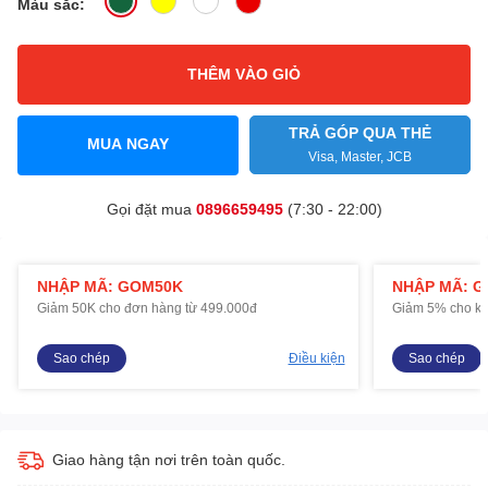
Màu sắc:
THÊM VÀO GIỎ
TRẢ GÓP QUA THẺ
MUA NGAY
Visa, Master, JCB
Gọi đặt mua
0896659495
(7:30 - 22:00)
NHẬP MÃ: GOM50K
NHẬP MÃ: 
Giảm 50K cho đơn hàng từ 499.000đ
Giảm 5% cho kh
Sao chép
Điều kiện
Sao chép
Giao hàng tận nơi trên toàn quốc.