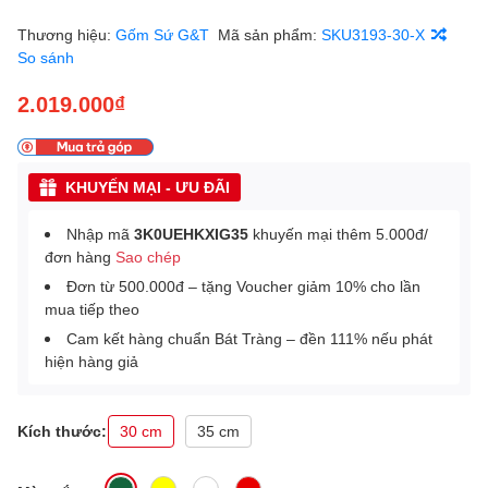
Thương hiệu:
Gốm Sứ G&T
Mã sản phẩm:
SKU3193-30-X
So sánh
2.019.000₫
KHUYẾN MẠI - ƯU ĐÃI
Nhập mã
3K0UEHKXIG35
khuyến mại thêm 5.000đ/
đơn hàng
Sao chép
Đơn từ 500.000đ – tặng Voucher giảm 10% cho lần
mua tiếp theo
Cam kết hàng chuẩn Bát Tràng – đền 111% nếu phát
hiện hàng giả
Kích thước:
30 cm
35 cm