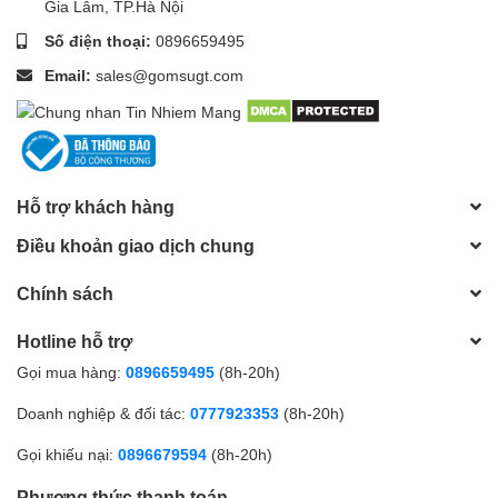
Gia Lâm, TP.Hà Nội
Số điện thoại:
0896659495
Email:
sales@gomsugt.com
Hỗ trợ khách hàng
Điều khoản giao dịch chung
Chính sách
Hotline hỗ trợ
Gọi mua hàng:
0896659495
(8h-20h)
Doanh nghiệp & đối tác:
0777923353
(8h-20h)
Gọi khiếu nại:
0896679594
(8h-20h)
Phương thức thanh toán