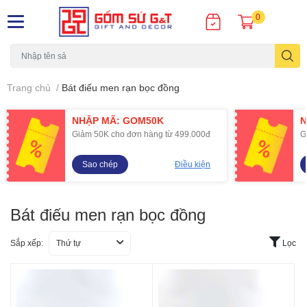
0
Trang chủ
/
Bát điếu men rạn bọc đồng
NHẬP MÃ: GOM50K
N
Giảm 50K cho đơn hàng từ 499.000đ
G
Sao chép
Điều kiện
Bát điếu men rạn bọc đồng
Sắp xếp:
Thứ tự
Lọc