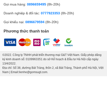
Gọi mua hàng:
0896659495
(8h-20h)
Doanh nghiệp & đối tác:
0777923353
(8h-20h)
Gọi khiếu nại:
0896679594
(8h-20h)
Phương thức thanh toán
©2022. Công ty TNHH phát triển thương mại G&T Việt Nam. Giấy phép đăng
ký kinh doanh số: 0109963351 do sở Kế hoạch & Đầu tư Hà Nội cấp ngày
13/4/2022.
Địa chỉ: Số 38, đường Bát Tràng, thôn 2, xã Bát Tràng, Thành phố Hà Nội, Việt
Nam | Email:lienhe@gomsugt.com.