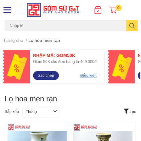
0
Trang chủ
/
Lọ hoa men rạn
NHẬP MÃ: GOM50K
N
Giảm 50K cho đơn hàng từ 499.000đ
G
Sao chép
Điều kiện
Lọ hoa men rạn
Sắp xếp:
Thứ tự
Lọc