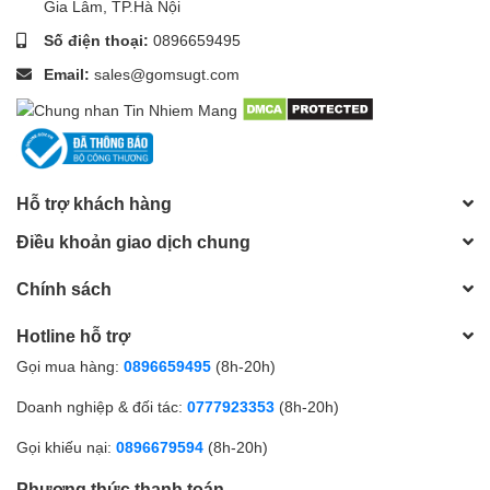
Gia Lâm, TP.Hà Nội
Số điện thoại:
0896659495
Email:
sales@gomsugt.com
Hỗ trợ khách hàng
Điều khoản giao dịch chung
Chính sách
Hotline hỗ trợ
Gọi mua hàng:
0896659495
(8h-20h)
Doanh nghiệp & đối tác:
0777923353
(8h-20h)
Gọi khiếu nại:
0896679594
(8h-20h)
Phương thức thanh toán