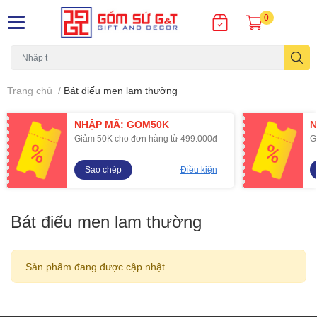
0
Trang chủ
/
Bát điếu men lam thường
NHẬP MÃ: GOM50K
N
Giảm 50K cho đơn hàng từ 499.000đ
G
Sao chép
Điều kiện
Bát điếu men lam thường
Sản phẩm đang được cập nhật.