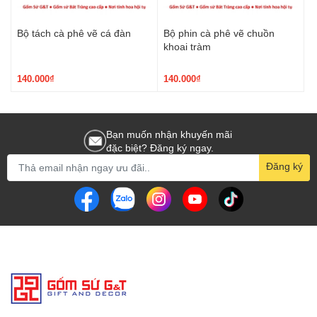
Bộ tách cà phê vẽ cá đàn
Bộ phin cà phê vẽ chuồn
khoai tràm
140.000₫
140.000₫
Bạn muốn nhận khuyến mãi
đặc biệt? Đăng ký ngay.
Đăng ký