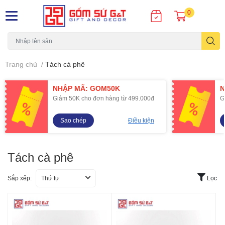
0
Trang chủ
/
Tách cà phê
NHẬP MÃ: GOM50K
N
Giảm 50K cho đơn hàng từ 499.000đ
G
Sao chép
Điều kiện
Tách cà phê
Sắp xếp:
Thứ tự
Lọc