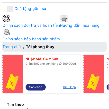
Quà tặng gốm sứ
Chính sách đổi trả và hoàn tiền
Hướng dẫn mua hàng
Chính sách bảo hành sản phẩm
Trang chủ
/
Tỏi phong thủy
NHẬP MÃ: GOM50K
N
Giảm 50K cho đơn hàng từ 499.000đ
G
2
Sao chép
Điều kiện
Tìm theo