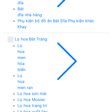
đĩa
Bát
đĩa nhà hàng
Phụ kiện bộ đồ ăn
Bát
Đĩa
Phụ kiện khác
Khay
Lọ hoa Bát Tràng
Lọ
hoa
men
hỏa
biến
Lọ
hoa
men rạn
Lọ hoa sơn mài
Lọ hoa Mosiac
Lọ hoa trang trí
Lọ hoa vuốt tay