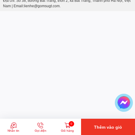
Địa chỉ: Số 38, đường Bát Tràng, thôn 2, xã Bát Tràng, Thành phố Hà Nội, Việt
Nam | Email:lienhe@gomsugt.com.
0
Thêm vào giỏ
Nhắn tin
Gọi điện
Giỏ hàng