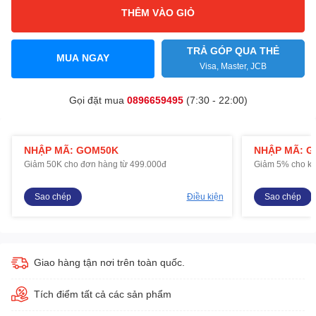
THÊM VÀO GIỎ
TRẢ GÓP QUA THẺ
MUA NGAY
Visa, Master, JCB
Gọi đặt mua
0896659495
(7:30 - 22:00)
NHẬP MÃ: GOM50K
NHẬP MÃ: 
Giảm 50K cho đơn hàng từ 499.000đ
Giảm 5% cho kh
Sao chép
Điều kiện
Sao chép
Giao hàng tận nơi trên toàn quốc.
Tích điểm tất cả các sản phẩm