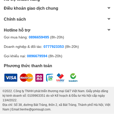
Điều khoản giao dịch chung
Chính sách
Hotline hỗ trợ
Gọi mua hàng:
0896659495
(8h-20h)
Doanh nghiệp & đối tác:
0777923353
(8h-20h)
Gọi khiếu nại:
0896679594
(8h-20h)
Phương thức thanh toán
©2022. Công ty TNHH phát triển thương mại G&T Việt Nam. Giấy phép đăng
ký kinh doanh số: 0109963351 do sở Kế hoạch & Đầu tư Hà Nội cấp ngày
13/4/2022.
Địa chỉ: Số 38, đường Bát Tràng, thôn 2, xã Bát Tràng, Thành phố Hà Nội, Việt
Nam | Email:lienhe@gomsugt.com.