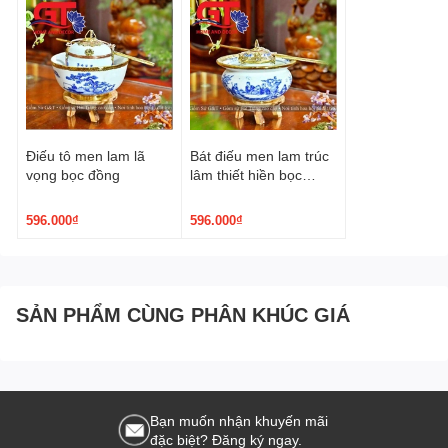
Điếu tô men lam lã
Bát điếu men lam trúc
vọng bọc đồng
lâm thiết hiền bọc
đồng
596.000₫
596.000₫
SẢN PHẨM CÙNG PHÂN KHÚC GIÁ
Bạn muốn nhận khuyến mãi
đặc biệt? Đăng ký ngay.