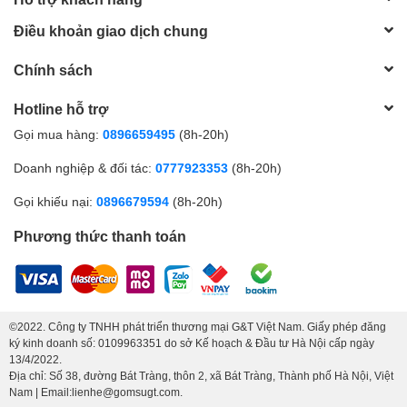
Điều khoản giao dịch chung
Chính sách
Hotline hỗ trợ
Gọi mua hàng:
0896659495
(8h-20h)
Doanh nghiệp & đối tác:
0777923353
(8h-20h)
Gọi khiếu nại:
0896679594
(8h-20h)
Phương thức thanh toán
©2022. Công ty TNHH phát triển thương mại G&T Việt Nam. Giấy phép đăng
ký kinh doanh số: 0109963351 do sở Kế hoạch & Đầu tư Hà Nội cấp ngày
13/4/2022.
Địa chỉ: Số 38, đường Bát Tràng, thôn 2, xã Bát Tràng, Thành phố Hà Nội, Việt
Nam | Email:lienhe@gomsugt.com.