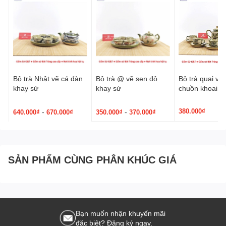
Bộ trà Nhật vẽ cá đàn
Bộ trà @ vẽ sen đỏ
Bộ trà quai vu
khay sứ
khay sứ
chuồn khoai
380.000₫
-
-
640.000₫
670.000₫
350.000₫
370.000₫
SẢN PHẨM CÙNG PHÂN KHÚC GIÁ
Bạn muốn nhận khuyến mãi
đặc biệt? Đăng ký ngay.