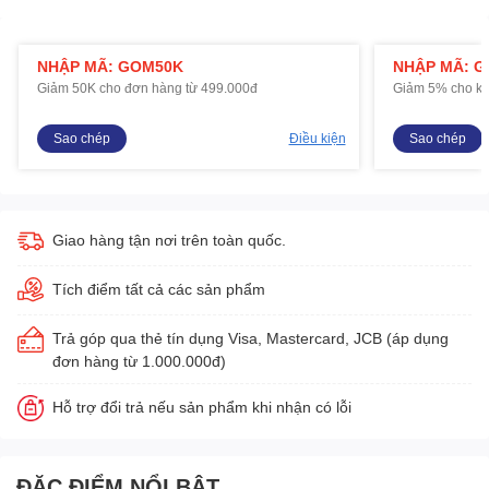
NHẬP MÃ: GOM50K
NHẬP MÃ: 
Giảm 50K cho đơn hàng từ 499.000đ
Giảm 5% cho kh
Sao chép
Điều kiện
Sao chép
Giao hàng tận nơi trên toàn quốc.
Tích điểm tất cả các sản phẩm
Trả góp qua thẻ tín dụng Visa, Mastercard, JCB (áp dụng
đơn hàng từ 1.000.000đ)
Hỗ trợ đổi trả nếu sản phẩm khi nhận có lỗi
ĐẶC ĐIỂM NỔI BẬT