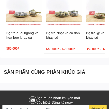
Bộ trà quai ngang vẽ
Bộ trà Nhật vẽ cá đàn
Bộ trà @ vẽ s
hoa bèo khay sứ
khay sứ
khay sứ
580.000₫
-
-
640.000₫
670.000₫
350.000₫
370.
SẢN PHẨM CÙNG PHÂN KHÚC GIÁ
Bạn muốn nhận khuyến mãi
đặc biệt? Đăng ký ngay.
Đăng ký