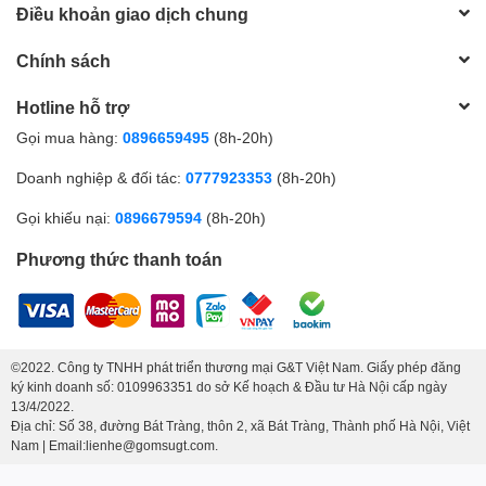
Điều khoản giao dịch chung
Chính sách
Hotline hỗ trợ
Gọi mua hàng:
0896659495
(8h-20h)
Doanh nghiệp & đối tác:
0777923353
(8h-20h)
Gọi khiếu nại:
0896679594
(8h-20h)
Phương thức thanh toán
©2022. Công ty TNHH phát triển thương mại G&T Việt Nam. Giấy phép đăng
ký kinh doanh số: 0109963351 do sở Kế hoạch & Đầu tư Hà Nội cấp ngày
13/4/2022.
Địa chỉ: Số 38, đường Bát Tràng, thôn 2, xã Bát Tràng, Thành phố Hà Nội, Việt
Nam | Email:lienhe@gomsugt.com.