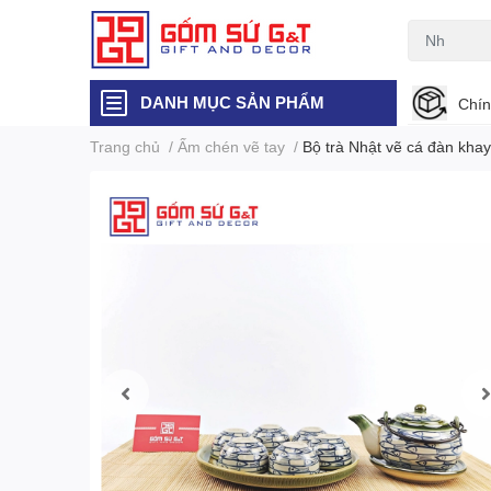
DANH MỤC SẢN PHẨM
Chín
Trang chủ
/
Ấm chén vẽ tay
/
Bộ trà Nhật vẽ cá đàn kha