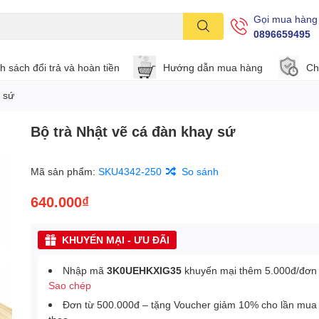
Gọi mua hàng
0896659495
h sách đổi trả và hoàn tiền
Hướng dẫn mua hàng
Ch
y sứ
Bộ trà Nhật vẽ cá đàn khay sứ
Mã sản phẩm:
SKU4342-250
So sánh
640.000₫
KHUYẾN MẠI - ƯU ĐÃI
Nhập mã
3K0UEHKXIG35
khuyến mại thêm 5.000đ/đơn
Sao chép
Đơn từ 500.000đ – tặng Voucher giảm 10% cho lần mua 