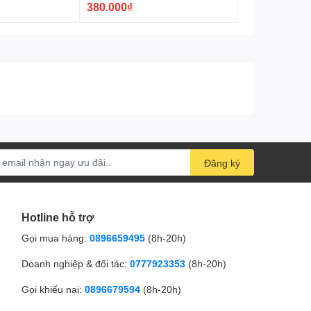
380.000₫
Đăng ký
Hotline hỗ trợ
Gọi mua hàng:
0896659495
(8h-20h)
Doanh nghiệp & đối tác:
0777923353
(8h-20h)
Gọi khiếu nại:
0896679594
(8h-20h)