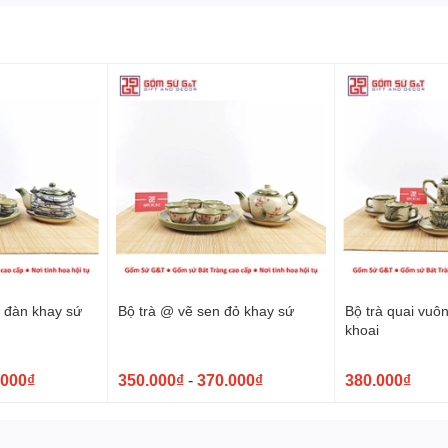
á đàn khay sứ
Bộ trà @ vẽ sen đỏ khay sứ
Bộ trà quai vuô
khoai
.000₫
350.000₫
-
370.000₫
380.000₫