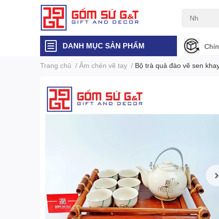
DANH MỤC SẢN PHẨM
Chín
Trang chủ
/
Ấm chén vẽ tay
/
Bộ trà quả đào vẽ sen kha