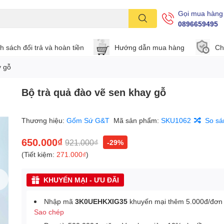
Gọi mua hàng
0896659495
h sách đổi trả và hoàn tiền
Hướng dẫn mua hàng
Ch
y gỗ
Bộ trà quả đào vẽ sen khay gỗ
Thương hiệu:
Gốm Sứ G&T
Mã sản phẩm:
SKU1062
So sá
650.000₫
921.000₫
-29%
(Tiết kiệm:
271.000₫
)
KHUYẾN MẠI - ƯU ĐÃI
Nhập mã
3K0UEHKXIG35
khuyến mại thêm 5.000đ/đơn
Sao chép