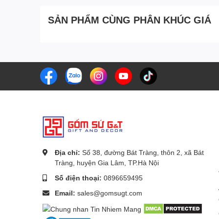
SẢN PHẨM CÙNG PHÂN KHÚC GIÁ
Địa chỉ:
Số 38, đường Bát Tràng, thôn 2, xã Bát
Tràng, huyện Gia Lâm, TP.Hà Nội
Số điện thoại:
0896659495
Email:
sales@gomsugt.com
Bộ trà quả đào vẽ sen khay gỗ
xuất Nhật của
Bát Tr