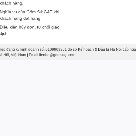
khách hàng.
iết kế để tôn vinh vẻ đẹp và ý nghĩa của trà truyền thống Nhật
Nghĩa vụ của Gốm Sứ G&T khi
 tinh tế và tâm huyết, tạo nên một cảm giác tự nhiên và thanh
khách hàng đặt hàng
Điều kiện hủy đơn, từ chối giao
dịch
hép đăng ký kinh doanh số: 0109963351 do sở Kế hoạch & Đầu tư Hà Nội cấp ngà
 Hà Nội, Việt Nam | Email:lienhe@gomsugt.com.