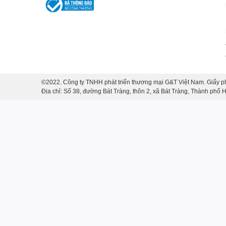
cấp, chúng bao gồm chén trà, ly trà, và đĩa trà được th
Bản. Hình ảnh sen được vẽ tay trên từng chi tiết với sự
khiết khi bạn thưởng thức trà.
©2022. Công ty TNHH phát triển thương mại G&T Việt Nam. Giấy p
Địa chỉ: Số 38, đường Bát Tràng, thôn 2, xã Bát Tràng, Thành phố