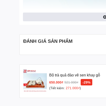
ĐÁNH GIÁ SẢN PHẨM
Bộ trà quả đào vẽ sen khay gỗ
650.000₫
921.000₫
-29%
(Tiết kiệm:
271.000₫
)