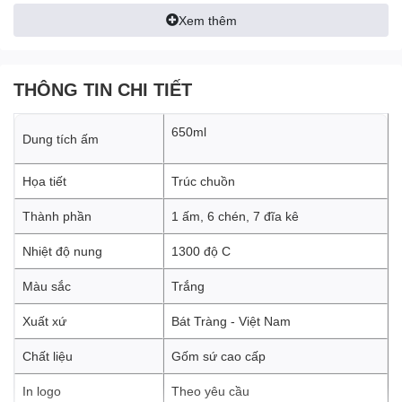
Xem thêm
THÔNG TIN CHI TIẾT
Từ hình dáng của ấm đến các chi tiết nhỏ như nút và tay cầm,
650ml
Dung tích ấm
mọi thứ đều được thiết kế tỉ mỉ. Đĩa đựng cốc thường có đường
viền tinh tế và các chi tiết trang trí nhỏ để tạo điểm nhấn. Màu sắc
Họa tiết
Trúc chuồn
của men kem thường được chọn lựa sao cho phù hợp với thiết kế
chung và tạo ra sự hòa quyện độc đáo.
Thành phần
1 ấm, 6 chén, 7 đĩa kê
Nhiệt độ nung
1300 độ C
Màu sắc
Trắng
Xuất xứ
Bát Tràng - Việt Nam
Chất liệu
Gốm sứ cao cấp
In logo
Theo yêu cầu