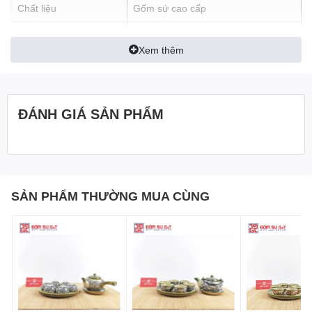
Chất liệu
Gốm sứ cao cấp
In logo
Theo yêu cầu
Xem thêm
An toàn sức khỏe, thân thiện môi
Đặc tính sản phẩm
trường
ĐÁNH GIÁ SẢN PHẨM
Đôi Nét Về
Bộ Trà Cát Tường Vẽ
SẢN PHẨM THƯỜNG MUA CÙNG
Hoa Đào đỏ
Bát Tràng
Bộ trà Cát Tường vẽ hoa đào là sản phẩm thuộc dòng
ấm chén
Bát Tràng
cao cấp, được chế tác bởi những nghệ nhân lành
nghề của làng gốm Bát Tràng. Sản phẩm có thiết kế tinh tế với
họa tiết hoa đào trang nhã, biểu tượng cho sự may mắn, trường
thọ và tài lộc. Bộ trà gồm một ấm trà và sáu chén kèm đĩa lót,
được làm từ chất liệu sứ cao cấp, phủ lớp men trắng sáng bóng,