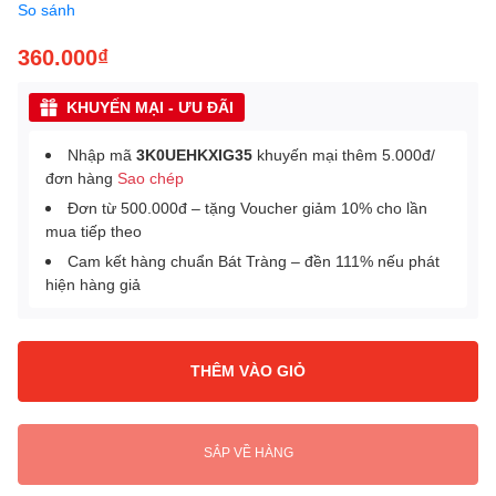
So sánh
360.000₫
KHUYẾN MẠI - ƯU ĐÃI
Nhập mã
3K0UEHKXIG35
khuyến mại thêm 5.000đ/
đơn hàng
Sao chép
Đơn từ 500.000đ – tặng Voucher giảm 10% cho lần
mua tiếp theo
Cam kết hàng chuẩn Bát Tràng – đền 111% nếu phát
hiện hàng giả
THÊM VÀO GIỎ
SẮP VỀ HÀNG