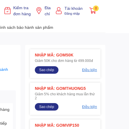
Kiểm tra
Địa
Tài khoản
0
đơn hàng
chỉ
Đăng nhập
ính sách bảo hành sản phẩm
NHẬP MÃ: GOM50K
Giảm 50K cho đơn hàng từ 499.000đ
sánh
Sao chép
Điều kiện
NHẬP MÃ: GOMTHUONG5
Giảm 5% cho khách hàng mua lần thứ
2
Sao chép
Điều kiện
 hàng
tiếp
NHẬP MÃ: GOMVIP150