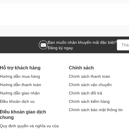
 cúc cam
không chỉ là một công cụ trà mà còn là một tác phẩm
hể hiện sự tôn trọng với nghệ thuật và văn hóa của đất nước và
a bạn.
ựa chọn quà tặng độc đáo và ý nghĩa cho người thân yêu. Được
ch trà này sẽ gây ấn tượng mạnh mẽ và để lại dấu ấn lâu dài.
Bạn muốn nhận khuyến mãi đặc biệt?
 sứ cao cấp và sản xuất bởi các nghệ nhân lành nghề. Điều này
Đăng ký ngay.
ầu tư vào bộ tích trà này là một đầu tư lâu dài, và bạn có thể
Hỗ trợ khách hàng
Chính sách
Hướng dẫn mua hàng
Chính sách thanh toán
ản phẩm thực dụng mà còn là một tác phẩm nghệ thuật, một
g bộ tích trà này không chỉ mang đến trải nghiệm trà tuyệt vời
Hướng dẫn thanh toán
Chính sách vận chuyển
. Nó là một món quà độc đáo và giá trị, đồng thời cũng là một
Hướng dẫn giao nhận
Chính sách đổi trả
n.
Điều khoản dịch vụ
Chính sách kiểm hàng
Chính sách bảo mật thông tin
Điều khoản giao dịch
chung
Quy định quyền và nghĩa vụ của