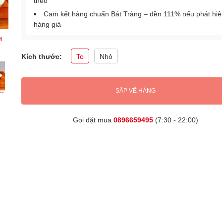
theo
Cam kết hàng chuẩn Bát Tràng – đền 111% nếu phát hi
hàng giả
Kích thước:
To
Nhỏ
SẮP VỀ HÀNG
Gọi đặt mua
0896659495
(7:30 - 22:00)