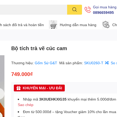
Gọi mua hàng
0896659495
h sách đổi trả và hoàn tiền
Hướng dẫn mua hàng
Ch
Bộ tích trà vẽ cúc cam
Thương hiệu:
Gốm Sứ G&T
Mã sản phẩm:
SKU0260-T
So 
749.000₫
KHUYẾN MẠI - ƯU ĐÃI
Nhập mã
3K0UEHKXIG35
khuyến mại thêm 5.000đ/đơn
Sao chép
Đơn từ 500.000đ – tặng Voucher giảm 10% cho lần mua 