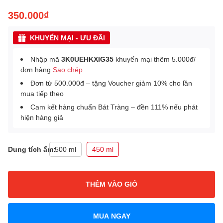
350.000₫
KHUYẾN MẠI - ƯU ĐÃI
Nhập mã
3K0UEHKXIG35
khuyến mại thêm 5.000đ/
đơn hàng
Sao chép
Đơn từ 500.000đ – tặng Voucher giảm 10% cho lần
mua tiếp theo
Cam kết hàng chuẩn Bát Tràng – đền 111% nếu phát
hiện hàng giả
Dung tích ấm:
500 ml
450 ml
THÊM VÀO GIỎ
MUA NGAY