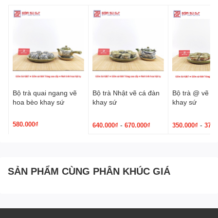
Bộ trà quai ngang vẽ
Bộ trà Nhật vẽ cá đàn
Bộ trà @ vẽ s
hoa bèo khay sứ
khay sứ
khay sứ
580.000₫
-
-
640.000₫
670.000₫
350.000₫
370.
SẢN PHẨM CÙNG PHÂN KHÚC GIÁ