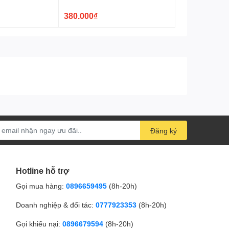
380.000₫
Đăng ký
Hotline hỗ trợ
Gọi mua hàng:
0896659495
(8h-20h)
Doanh nghiệp & đối tác:
0777923353
(8h-20h)
Gọi khiếu nại:
0896679594
(8h-20h)