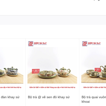
á đàn khay sứ
Bộ trà @ vẽ sen đỏ khay sứ
Bộ trà quai vuô
khoai