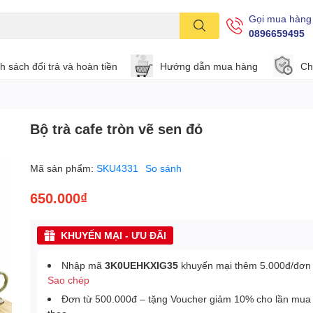
Gọi mua hàng
0896659495
h sách đổi trả và hoàn tiền
Hướng dẫn mua hàng
Ch
Bộ trà cafe tròn vẽ sen đỏ
Mã sản phẩm:
SKU4331
So sánh
650.000₫
KHUYẾN MẠI - ƯU ĐÃI
Nhập mã
3K0UEHKXIG35
khuyến mại thêm 5.000đ/đơn
Sao chép
Đơn từ 500.000đ – tặng Voucher giảm 10% cho lần mua 