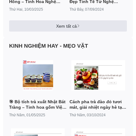
Hồng – Tinh Hoa Nghệ
Đẹp Tinh Tế Từ Nghệ
Thuật Gốm Sứ Bát Tràng
Thuật Thủ Công Truyền
Thứ Hai, 10/03/2025
Thứ Bảy, 07/09/2024
Thống
Xem tất cả
KINH NGHIỆM HAY - MẸO VẶT
🎯 Bộ tích trà xuất Nhật Bát
Cách pha trà đào đỏ tươi
Tràng – Tinh hoa gốm Việt,
mát, giải nhiệt ngày hè tại
ưu đãi giảm giá 20%
nhà
Thứ Năm, 01/05/2025
Thứ Năm, 03/10/2024