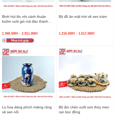
Bình hút lộc nhị cảnh thuận
Bộ đồ ăn mặt trời vẽ sen tràm
buồm xuôi gió mã đáo thành
công
-
-
1.940.000₫
2.911.000₫
1.216.000₫
1.617.000₫
Lọ hoa dáng phích miệng rộng
Bộ ấm chén vuốt sơn thủy men
vẽ sen nổi
rạn bọc đồng