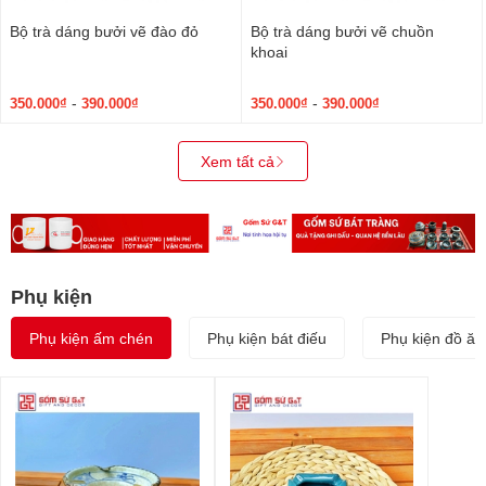
Bộ trà dáng bưởi vẽ đào đỏ
Bộ trà dáng bưởi vẽ chuồn
khoai
-
-
350.000₫
390.000₫
350.000₫
390.000₫
Xem tất cả
Phụ kiện
Phụ kiện ấm chén
Phụ kiện bát điếu
Phụ kiện đồ ăn