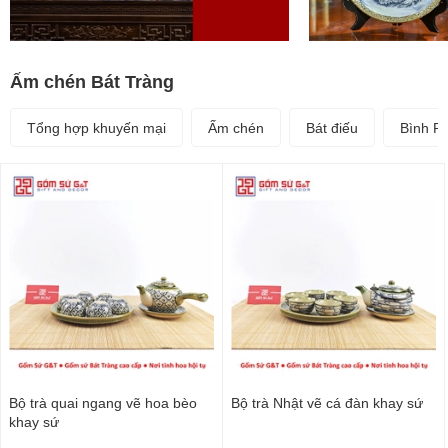
Ấm chén Bát Tràng
Tổng hợp khuyến mại
Ấm chén
Bát điếu
Bình P
Bộ trà quai ngang vẽ hoa bèo
Bộ trà Nhật vẽ cá đàn khay sứ
khay sứ