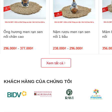
Ống hương men rạn sen
Nậm rượu men rạn sen
Mâm b
nổi chân cao
nổi 1 bầu
nổi
-
-
296.000₫
377.000₫
238.000₫
296.000₫
356.0
Xem tất cả
KHÁCH HÀNG CỦA CHÚNG TÔI