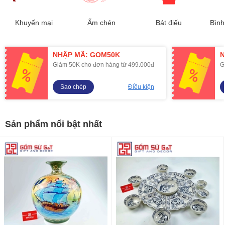
Khuyến mại
Ấm chén
Bát điếu
Bình
NHẬP MÃ: GOM50K
N
Giảm 50K cho đơn hàng từ 499.000đ
G
Sao chép
Điều kiện
Sản phẩm nổi bật nhất