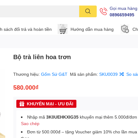
Gọi mua hàng
0896659495
h sách đổi trả và hoàn tiền
Hướng dẫn mua hàng
Ch
Bộ trà liên hoa trơn
Thương hiệu:
Gốm Sứ G&T
Mã sản phẩm:
SKU0039
So sá
580.000₫
KHUYẾN MẠI - ƯU ĐÃI
Nhập mã
3K0UEHKXIG35
khuyến mại thêm 5.000đ/đơn
Sao chép
Đơn từ 500.000đ – tặng Voucher giảm 10% cho lần mua 