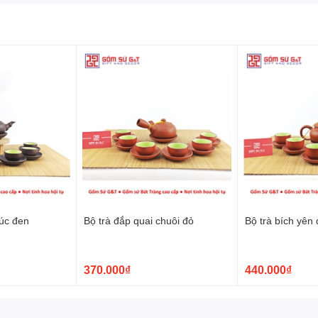
hài hòa giữa kiểu dáng mềm mại và chất liệu
đất sét cao lanh
trang nhã, bề mặt mịn đẹp, cầm chắc tay và tạo cảm giác cao cấp
g tìm kiếm một
bộ trà cao cấp
để sử dụng hằng ngày, tiếp
chinh phục cảm tình.
n đủ sức tạo điểm nhấn cho bàn trà nhờ vẻ đẹp tinh khiết, hài
g gian hiện đại, tối giản đến phòng khách mang hơi hướng
hẹ nhàng, tinh tế.
rúc đen
Bộ trà đắp quai chuôi đỏ
Bộ trà bích yên
370.000₫
440.000₫
làm từ
đất sét cao lanh cao
 liệu