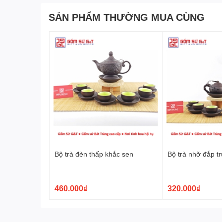
SẢN PHẨM THƯỜNG MUA CÙNG
Điểm làm nên sức hút của sản phẩm nằm ở sự kết hợp 
cao cấp
. Chính chất đất tốt giúp bộ trà có thần thái 
ngay từ lần chạm đầu tiên. Với những khách hàng đan
khách hoặc làm quà tặng, đây là mẫu sản phẩm rất dễ 
Không cần hoa văn quá cầu kỳ,
bộ trà liên hoa trơn
vẫ
hòa và dễ phối với nhiều phong cách nội thất. Từ khôn
truyền thống, bộ trà vẫn giữ được sự nổi bật một cách n
Bộ trà đèn thấp khắc sen
Bộ trà nhỡ đắp t
460.000₫
320.000₫
Bộ trà liên hoa trơn
được 
cấp
– giá trị bắt đầu từ chất