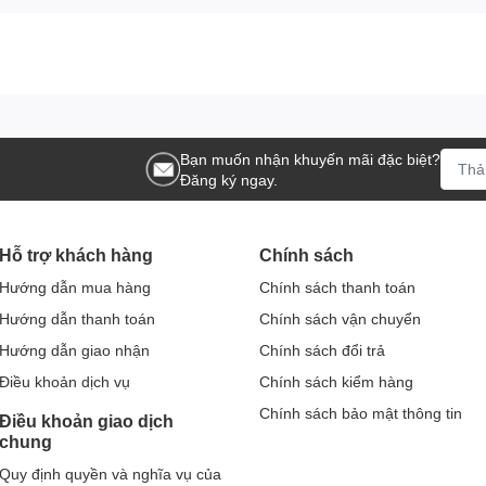
ỉ nhìn vào kiểu dáng mà còn rất quan tâm đến chất liệu. Đó là
ó sức hút riêng trên thị trường.
 năng tạo nên thành phẩm có tính thẩm mỹ cao. Nhờ đó,
bộ trà
hoát và cảm giác sử dụng rất dễ chịu. Đây cũng là yếu tố quan
phẩm, thay vì chỉ nhìn vào hình thức bên ngoài.
Bạn muốn nhận khuyến mãi đặc biệt?
ọng khi trưng bày và sự hài lòng khi sử dụng mỗi ngày. Với
Đăng ký ngay.
hỉ đẹp ở thời điểm mới mua mà còn giữ được giá trị thẩm mỹ
Hỗ trợ khách hàng
Chính sách
a trơn
– tối giản nhưng không
Hướng dẫn mua hàng
Chính sách thanh toán
Hướng dẫn thanh toán
Chính sách vận chuyển
Hướng dẫn giao nhận
Chính sách đổi trả
 thiết kế đơn giản, bởi vẻ đẹp tối giản luôn dễ ứng dụng và
Điều khoản dịch vụ
Chính sách kiểm hàng
n tiêu biểu cho xu hướng đó.
Chính sách bảo mật thông tin
Điều khoản giao dịch
chung
à có chiều sâu thẩm mỹ. Bề mặt trơn giúp tổng thể bộ trà trở
Quy định quyền và nghĩa vụ của