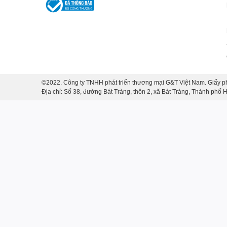
nên sạch mắt, sang hơn và không bị rối khi đặt trong 
với nhiều nhóm khách hàng khác nhau, từ người trẻ yê
lịch.
Một ưu điểm rất lớn của
bộ ấm chén đẹp
theo phong cá
bàn trung tính hay các phụ kiện trang trí khác. Nhờ đó,
còn trở thành điểm nhấn thẩm mỹ cho cả căn phòng.
©2022. Công ty TNHH phát triển thương mại G&T Việt Nam. Giấy p
Địa chỉ: Số 38, đường Bát Tràng, thôn 2, xã Bát Tràng, Thành phố
Lý do nên chọn
bộ trà liên hoa 
Rất nhiều người muốn mua bộ trà nhưng thường băn kh
hoa trơn
, khách hàng có thể yên tâm vì sản phẩm đáp 
Trước hết, đây là mẫu
bộ trà sang trọng
nhưng không 
ngày mà không gây cảm giác nặng nề hay cầu kỳ. Mỗi l
giản là dành một khoảng lặng cho bản thân, một bộ trà 
Bên cạnh đó,
bộ trà liên hoa trơn
có phong cách thiết
không kén gu thẩm mỹ, đây là mẫu sản phẩm an toàn nh