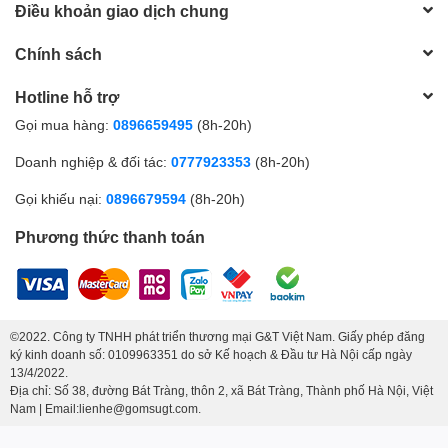
Điều khoản giao dịch chung
Chính sách
Hotline hỗ trợ
Gọi mua hàng:
0896659495
(8h-20h)
Doanh nghiệp & đối tác:
0777923353
(8h-20h)
Gọi khiếu nại:
0896679594
(8h-20h)
Phương thức thanh toán
©2022. Công ty TNHH phát triển thương mại G&T Việt Nam. Giấy phép đăng
ký kinh doanh số: 0109963351 do sở Kế hoạch & Đầu tư Hà Nội cấp ngày
13/4/2022.
Địa chỉ: Số 38, đường Bát Tràng, thôn 2, xã Bát Tràng, Thành phố Hà Nội, Việt
Nam | Email:lienhe@gomsugt.com.