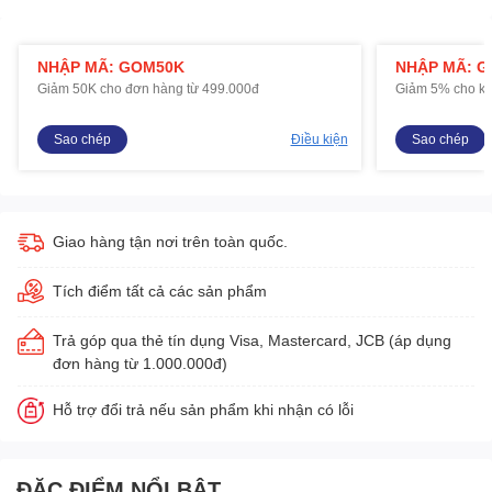
NHẬP MÃ: GOM50K
NHẬP MÃ: 
Giảm 50K cho đơn hàng từ 499.000đ
Giảm 5% cho kh
Sao chép
Điều kiện
Sao chép
Giao hàng tận nơi trên toàn quốc.
Tích điểm tất cả các sản phẩm
Trả góp qua thẻ tín dụng Visa, Mastercard, JCB (áp dụng
đơn hàng từ 1.000.000đ)
Hỗ trợ đổi trả nếu sản phẩm khi nhận có lỗi
ĐẶC ĐIỂM NỔI BẬT