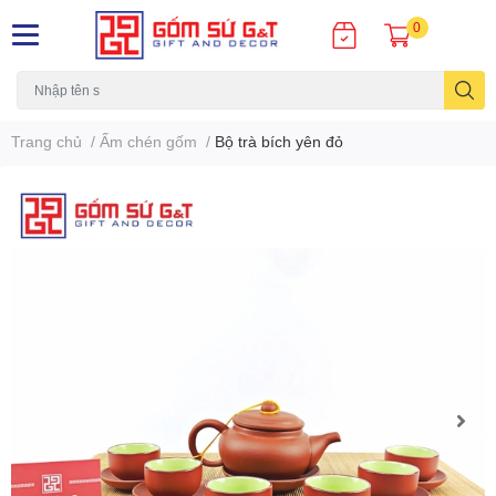
0
Trang chủ
/
Ấm chén gốm
/
Bộ trà bích yên đỏ