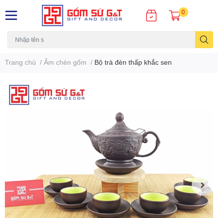
0
Trang chủ
/
Ấm chén gốm
/
Bộ trà đèn thấp khắc sen