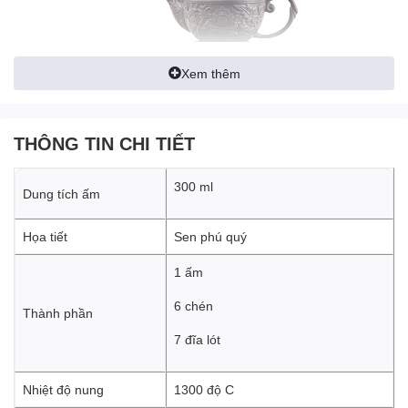
Xem thêm
THÔNG TIN CHI TIẾT
300 ml
Dung tích ấm
Họa tiết
Sen phú quý
1 ấm
Điểm thu hút của sản phẩm nằm ở dáng
đèn thấp
thanh thoát,
6 chén
Thành phần
cân đối, dễ tạo cảm giác gần gũi mà vẫn sang trọng. Kết hợp
7 đĩa lót
cùng
họa tiết khắc sen
tinh tế, bộ trà mang đến một tổng thể hài
hòa, mềm mại và rất dễ tạo thiện cảm ngay từ ánh nhìn đầu tiên.
Đây không phải là kiểu đẹp phô trương, mà là vẻ đẹp bền, nhã và
Nhiệt độ nung
1300 độ C
càng ngắm càng thấy cuốn hút.