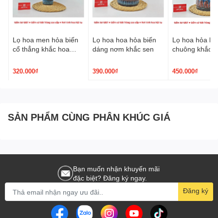
Lọ hoa men hỏa biến
Lọ hoa hoa hỏa biến
Lọ hoa hỏa bi
cổ thẳng khắc hoa
dáng nơm khắc sen
chuông khắc h
hồng
320.000₫
390.000₫
450.000₫
SẢN PHẨM CÙNG PHÂN KHÚC GIÁ
Bạn muốn nhận khuyến mãi
đặc biệt? Đăng ký ngay.
Đăng ký