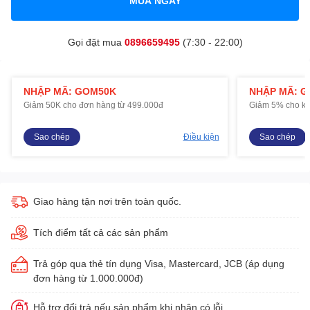
MUA NGAY
Gọi đặt mua
0896659495
(7:30 - 22:00)
NHẬP MÃ: GOM50K
NHẬP MÃ: 
Giảm 50K cho đơn hàng từ 499.000đ
Giảm 5% cho kh
Sao chép
Điều kiện
Sao chép
Giao hàng tận nơi trên toàn quốc.
Tích điểm tất cả các sản phẩm
Trả góp qua thẻ tín dụng Visa, Mastercard, JCB (áp dụng
đơn hàng từ 1.000.000đ)
Hỗ trợ đổi trả nếu sản phẩm khi nhận có lỗi