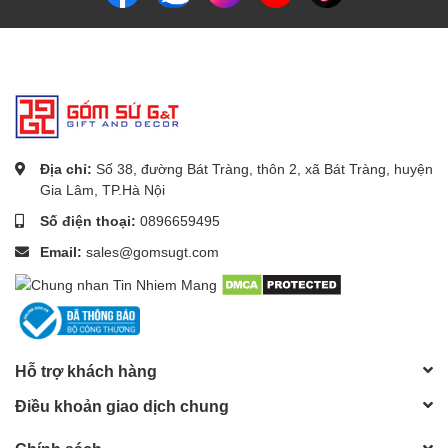
Địa chỉ:
Số 38, đường Bát Tràng, thôn 2, xã Bát Tràng, huyện
Gia Lâm, TP.Hà Nội
Số điện thoại:
0896659495
Email:
sales@gomsugt.com
Ngoài ra,
Lọ hoa dáng tỏi vẽ sen nổi
của gốm Bát Tràng còn có
nhiều màu sắc khác nhau, từ màu trắng đơn giản đến màu sắc
đa dạng, giúp bạn dễ dàng lựa chọn sản phẩm phù hợp với
không gian trang trí của mình.
Hỗ trợ khách hàng
Điều khoản giao dịch chung