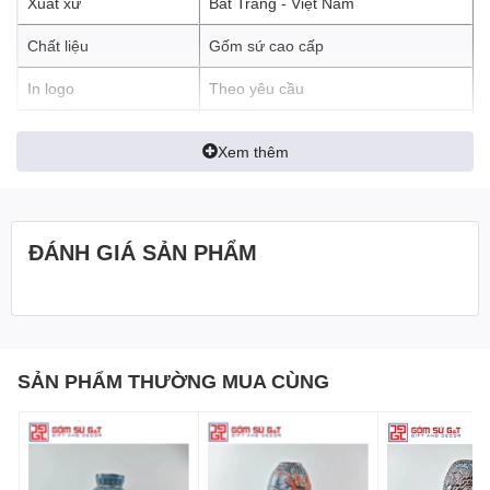
Xuất xứ
Bát Tràng - Việt Nam
Chất liệu
Gốm sứ cao cấp
In logo
Theo yêu cầu
An toàn sức khỏe, thân thiện môi
Đặc tính sản phẩm
Xem thêm
trường
ĐÁNH GIÁ SẢN PHẨM
SẢN PHẨM THƯỜNG MUA CÙNG