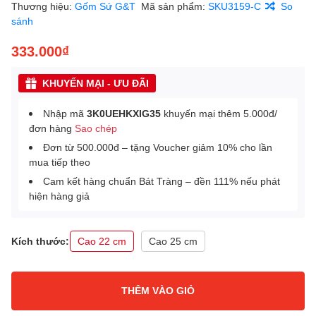
Thương hiệu:
Gốm Sứ G&T
Mã sản phẩm:
SKU3159-C
So
sánh
333.000₫
KHUYẾN MẠI - ƯU ĐÃI
Nhập mã
3K0UEHKXIG35
khuyến mại thêm 5.000đ/
đơn hàng
Sao chép
Đơn từ 500.000đ – tặng Voucher giảm 10% cho lần
mua tiếp theo
Cam kết hàng chuẩn Bát Tràng – đền 111% nếu phát
hiện hàng giả
Kích thước:
Cao 22 cm
Cao 25 cm
THÊM VÀO GIỎ