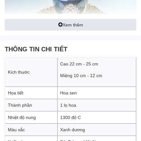
Xem thêm
THÔNG TIN CHI TIẾT
Cao 22 cm - 25 cm
Kích thước
Lọ hoa dáng vai vuông vẽ sen nổi
Miệng 10 cm - 12 cm
của gốm Bát Tràng có nhiều
kiểu dáng khác nhau, từ kiểu dáng cổ điển đến kiểu dáng hiện
đại, phù hợp với nhiều phong cách trang trí khác nhau. Chất liệu
Họa tiết
Hoa sen
gốm sứ cao cấp giúp lọ hoa trang trí của gốm Bát Tràng có độ
bền cao và độ bóng sáng đẹp mắt.
Thành phần
1 lọ hoa
Nhiệt độ nung
1300 độ C
Màu sắc
Xanh dương