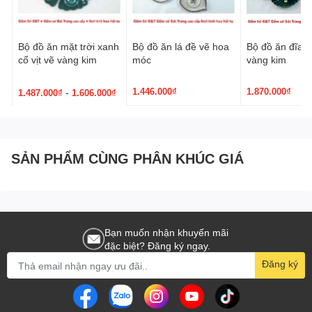
Bộ đồ ăn mặt trời xanh
Bộ đồ ăn lá đề vẽ hoa
Bộ đồ ăn đĩa 
cổ vịt vẽ vàng kim
móc
vàng kim
1.446.000₫
1.870.000₫
-
1.487.000₫
1.606.000₫
SẢN PHẨM CÙNG PHÂN KHÚC GIÁ
Bạn muốn nhận khuyến mãi
đặc biệt? Đăng ký ngay.
Đăng ký