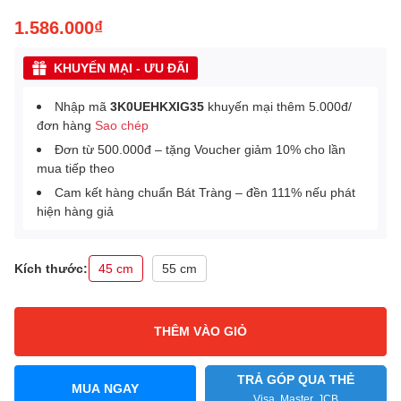
1.586.000₫
KHUYẾN MẠI - ƯU ĐÃI
Nhập mã
3K0UEHKXIG35
khuyến mại thêm 5.000đ/
đơn hàng
Sao chép
Đơn từ 500.000đ – tặng Voucher giảm 10% cho lần
mua tiếp theo
Cam kết hàng chuẩn Bát Tràng – đền 111% nếu phát
hiện hàng giả
Kích thước:
45 cm
55 cm
THÊM VÀO GIỎ
TRẢ GÓP QUA THẺ
MUA NGAY
Visa, Master, JCB