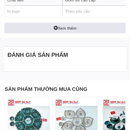
In logo
Theo yêu cầu
Công nghệ vẽ tay và nung gốm tại làng Bát Tràng đã được truyền
từ đời này sang đời khác, và các nghệ nhân địa phương đã giữ
Đặc tính sản phẩm
An toàn sức khỏe, thân thiện môi t
gìn và phát triển nghệ thuật này qua nhiều thế hệ. Bộ đồ ăn mặt
Xem thêm
trời vẽ tay Bát Tràng không chỉ là một sản phẩm gốm trang trí độc
đáo, mà còn là một biểu tượng của nghệ thuật và văn hóa dân
gian Việt Nam.
ĐÁNH GIÁ SẢN PHẨM
SẢN PHẨM THƯỜNG MUA CÙNG