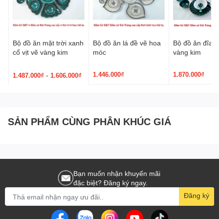
Bộ đồ ăn mặt trời xanh
Bộ đồ ăn lá đề vẽ hoa
Bộ đồ ăn đĩa 
cổ vịt vẽ vàng kim
móc
vàng kim
1.446.000₫
1.870.000₫
-
1.487.000₫
1.606.000₫
SẢN PHẨM CÙNG PHÂN KHÚC GIÁ
Bạn muốn nhận khuyến mãi
đặc biệt? Đăng ký ngay.
Đăng ký