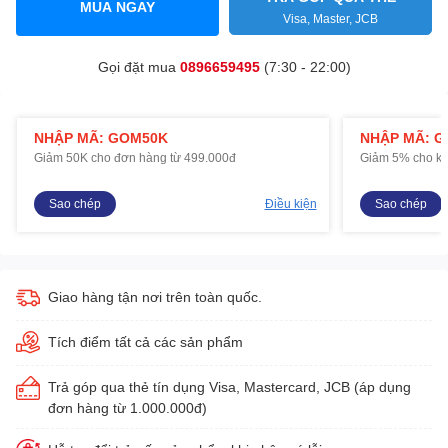
MUA NGAY
Visa, Master, JCB
Gọi đặt mua
0896659495
(7:30 - 22:00)
NHẬP MÃ: GOM50K
NHẬP MÃ: 
Giảm 50K cho đơn hàng từ 499.000đ
Giảm 5% cho kh
Sao chép
Điều kiện
Sao chép
Giao hàng tận nơi trên toàn quốc.
Tích điểm tất cả các sản phẩm
Trả góp qua thẻ tín dụng Visa, Mastercard, JCB (áp dụng
đơn hàng từ 1.000.000đ)