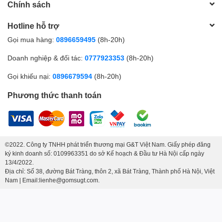
1 Bát Mắm
: Bát mắm được thiết kế để đựng mắm, nước
Chính sách
sốt hoặc gia vị đặc biệt.
Hotline hỗ trợ
1 Đĩa Gia Vị
: Đĩa gia vị là nơi bạn có thể đặt các loại gia vị
Gọi mua hàng:
0896659495
(8h-20h)
như tiêu, muối, đường và các loại gia vị khác.
Doanh nghiệp & đối tác:
0777923353
(8h-20h)
6 Bát Cơm
: Các bát cơm làm cho việc phục vụ và thưởng
thức cơm trở nên đẹp mắt và thuận tiện cho mọi người
Gọi khiếu nại:
0896679594
(8h-20h)
tham gia bữa ăn.
Phương thức thanh toán
©2022. Công ty TNHH phát triển thương mại G&T Việt Nam. Giấy phép đăng
ký kinh doanh số: 0109963351 do sở Kế hoạch & Đầu tư Hà Nội cấp ngày
13/4/2022.
Địa chỉ: Số 38, đường Bát Tràng, thôn 2, xã Bát Tràng, Thành phố Hà Nội, Việt
Nam | Email:lienhe@gomsugt.com.