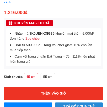
sánh
1.216.000₫
KHUYẾN MẠI - ƯU ĐÃI
Nhập mã
3K0UEHKXIG35
khuyến mại thêm 5.000đ/
đơn hàng
Sao chép
Đơn từ 500.000đ – tặng Voucher giảm 10% cho lần
mua tiếp theo
Cam kết hàng chuẩn Bát Tràng – đền 111% nếu phát
hiện hàng giả
Kích thước:
45 cm
55 cm
THÊM VÀO GIỎ
TRẢ GÓP QUA THẺ