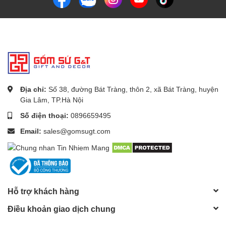
Địa chỉ:
Số 38, đường Bát Tràng, thôn 2, xã Bát Tràng, huyện
Gia Lâm, TP.Hà Nội
Số điện thoại:
0896659495
Thành Phần của Bộ Đồ ăn Mặt Trời Bát Tràng
Email:
sales@gomsugt.com
Bộ đồ ăn Mặt Trời Bát Tràng gồm có:
6 Đĩa Mặt Trời
: Mỗi đĩa được thủ công chế tác với họa tiết
mặt trời tinh xảo, tạo nên sự tươi sáng và ấm áp cho bữa
ăn của bạn.
Hỗ trợ khách hàng
1 Tô Ở Giữa
: Tô này có chức năng làm điểm nhấn cho bàn
Điều khoản giao dịch chung
ăn, và nó có thể được sử dụng cho các món nước hoặc mì.