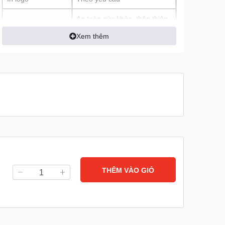
An toàn sức khỏe, thân thiện
Đặc tính sản phẩm
môi trường
Xem thêm
THÊM VÀO GIỎ