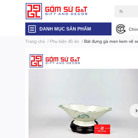
DANH MỤC SẢN PHẨM
Chín
Trang chủ
/
Phụ kiện đồ ăn
/
Bát đựng gà men kem vẽ s