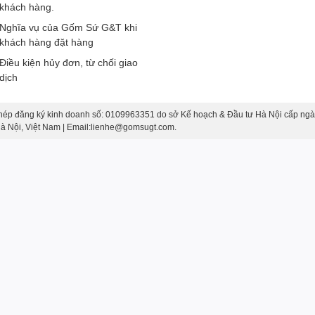
khách hàng.
Nghĩa vụ của Gốm Sứ G&T khi
khách hàng đặt hàng
Điều kiện hủy đơn, từ chối giao
dịch
hép đăng ký kinh doanh số: 0109963351 do sở Kế hoạch & Đầu tư Hà Nội cấp ngà
ng gà
 Hà Nội, Việt Nam | Email:lienhe@gomsugt.com.
ưng cho sự thuận buồm xuôi gió, may mắn và thành công.
dàng vệ sinh.
g ý nghĩa tâm linh sâu sắc.
góp phần tô điểm cho không gian thờ cúng của gia đình.