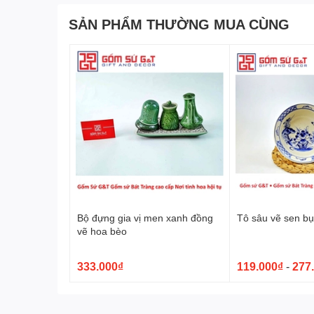
SẢN PHẨM THƯỜNG MUA CÙNG
Bát thuyền đựng gà có ý nghĩa tượng trưng cho sự sun
phúc. Gà là một loài vật linh thiêng trong văn hóa V
sử dụng bát thuyền đựng gà trong các dịp lễ Tết thể hiệ
đồng thời cầu mong sự bình an và hạnh phúc cho gia đ
Bát thuyền đựng gà là một món đồ trang trí đẹp mắt và
đình. Nếu bạn đang tìm kiếm một món đồ trang trí đẹp 
một lựa chọn tuyệt vời.
Bộ đựng gia vị men xanh đồng
Tô sâu vẽ sen bụ
vẽ hoa bèo
333.000₫
119.000₫
-
277