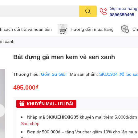
Gọi mua hàng
0896659495
h sách đổi trả và hoàn tiền
Hướng dẫn mua hàng
Ch
en xanh
Bát đựng gà men kem vẽ sen xanh
Thương hiệu:
Gốm Sứ G&T
Mã sản phẩm:
SKU1904
So sá
495.000₫
KHUYẾN MẠI - ƯU ĐÃI
Nhập mã
3K0UEHKXIG35
khuyến mại thêm 5.000đ/đơn
Sao chép
Đơn từ 500.000đ – tặng Voucher giảm 10% cho lần mua 