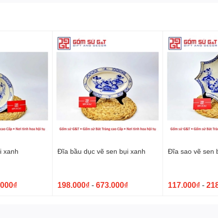
g túc, thịnh vượng và cầu mong một năm mới an lành, hạnh
iệt Nam, tượng trưng cho sự mạnh mẽ, dũng cảm và may mắn. Việc
n tấm lòng thành kính của con cháu đối với ông bà tổ tiên,
ình.
 sang trọng, góp phần tô điểm cho không gian thờ cúng của gia
mắt và ý nghĩa cho gia đình mình, thì bát thuyền đựng gà là
i xanh
Đĩa bầu dục vẽ sen bụi xanh
Đĩa sao vẽ sen 
.000₫
198.000₫
-
673.000₫
117.000₫
-
21