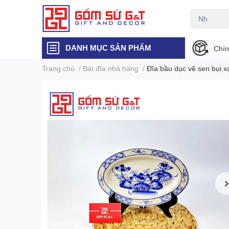
DANH MỤC SẢN PHẨM
Chín
Trang chủ
/
Bát đĩa nhà hàng
/
Đĩa bầu dục vẽ sen bụi x