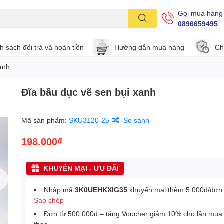
Gọi mua hàng
0896659495
h sách đổi trả và hoàn tiền
Hướng dẫn mua hàng
Ch
anh
Đĩa bầu dục vẽ sen bụi xanh
Mã sản phẩm:
SKU3120-25
So sánh
198.000₫
KHUYẾN MẠI - ƯU ĐÃI
Nhập mã
3K0UEHKXIG35
khuyến mại thêm 5.000đ/đơn
Sao chép
Đơn từ 500.000đ – tặng Voucher giảm 10% cho lần mua 