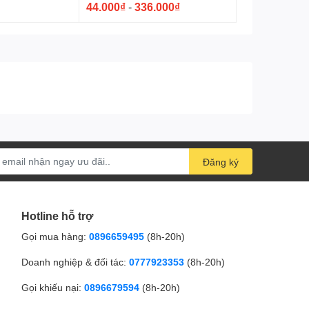
44.000₫
-
336.000₫
Đăng ký
Hotline hỗ trợ
Gọi mua hàng:
0896659495
(8h-20h)
Doanh nghiệp & đối tác:
0777923353
(8h-20h)
Gọi khiếu nại:
0896679594
(8h-20h)