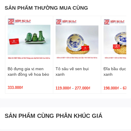
SẢN PHẨM THƯỜNG MUA CÙNG
Bộ đựng gia vị men
Tô sâu vẽ sen bụi
Đĩa bầu dục vẽ
xanh đồng vẽ hoa bèo
xanh
xanh
333.000₫
-
-
119.000₫
277.000₫
198.000₫
673.
SẢN PHẨM CÙNG PHÂN KHÚC GIÁ