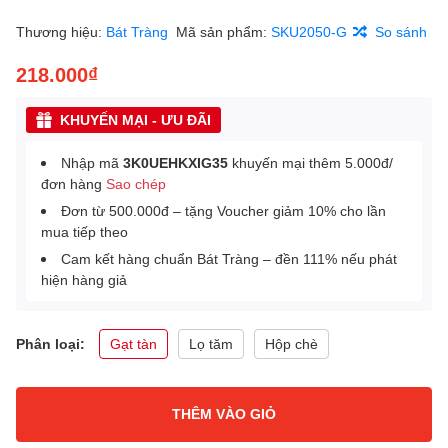
Thương hiệu:
Bát Tràng
Mã sản phẩm:
SKU2050-G
So sánh
218.000₫
KHUYẾN MẠI - ƯU ĐÃI
Nhập mã
3K0UEHKXIG35
khuyến mại thêm 5.000đ/
đơn hàng
Sao chép
Đơn từ 500.000đ – tặng Voucher giảm 10% cho lần
mua tiếp theo
Cam kết hàng chuẩn Bát Tràng – đền 111% nếu phát
hiện hàng giả
Phân loại:
Gạt tàn
Lọ tăm
Hộp chè
THÊM VÀO GIỎ