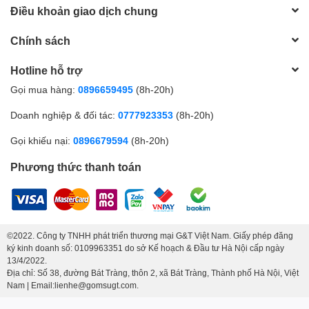
Điều khoản giao dịch chung
Chính sách
Hotline hỗ trợ
Gọi mua hàng:
0896659495
(8h-20h)
Doanh nghiệp & đối tác:
0777923353
(8h-20h)
Gọi khiếu nại:
0896679594
(8h-20h)
Phương thức thanh toán
©2022. Công ty TNHH phát triển thương mại G&T Việt Nam. Giấy phép đăng
ký kinh doanh số: 0109963351 do sở Kế hoạch & Đầu tư Hà Nội cấp ngày
13/4/2022.
Địa chỉ: Số 38, đường Bát Tràng, thôn 2, xã Bát Tràng, Thành phố Hà Nội, Việt
Nam | Email:lienhe@gomsugt.com.