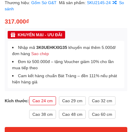
Thương hiệu:
Gốm Sứ G&T
Mã sản phẩm:
SKU2145-24
So
sánh
317.000₫
KHUYẾN MẠI - ƯU ĐÃI
Nhập mã
3K0UEHKXIG35
khuyến mại thêm 5.000đ/
đơn hàng
Sao chép
Đơn từ 500.000đ – tặng Voucher giảm 10% cho lần
mua tiếp theo
Cam kết hàng chuẩn Bát Tràng – đền 111% nếu phát
hiện hàng giả
Kích thước:
Cao 24 cm
Cao 29 cm
Cao 32 cm
Cao 38 cm
Cao 48 cm
Cao 60 cm