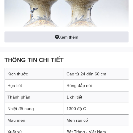
Xem thêm
THÔNG TIN CHI TIẾT
Kích thước
Cao từ 24 đến 60 cm
Họa tiết
Rồng đắp nổi
Thành phần
1 chi tiết
Họa tiết rồng nổi trên lộc bình có ý
Nhiệt độ nung
1300 độ C
nghĩa gì?
Màu men
Men rạn cổ
Lọ lộc bình có họa tiết rồng nổi,
một biểu tượng quan trọng trong
văn hóa Á Đông, đặc biệt là trong văn hóa Việt Nam. Con rồng
Xuất xứ
Bát Tràng - Việt Nam