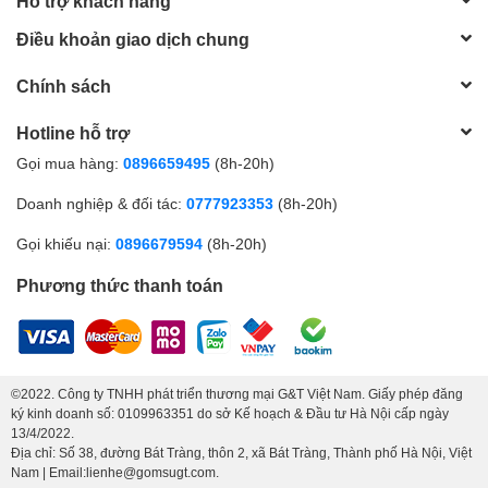
Hỗ trợ khách hàng
Màu sắc
Trắng
Xuất xứ
Bát Tràng - Việt Nam
Điều khoản giao dịch chung
Chất liệu
Gốm sứ cao cấp
In logo
Theo yêu cầu
Chính sách
Đặc tính sản phẩm
An toàn sức khỏe, thân thiện môi trường
Hotline hỗ trợ
Gọi mua hàng:
0896659495
(8h-20h)
Doanh nghiệp & đối tác:
0777923353
(8h-20h)
Gọi khiếu nại:
0896679594
(8h-20h)
Phương thức thanh toán
©2022. Công ty TNHH phát triển thương mại G&T Việt Nam. Giấy phép đăng
ký kinh doanh số: 0109963351 do sở Kế hoạch & Đầu tư Hà Nội cấp ngày
13/4/2022.
Địa chỉ: Số 38, đường Bát Tràng, thôn 2, xã Bát Tràng, Thành phố Hà Nội, Việt
Nam | Email:lienhe@gomsugt.com.