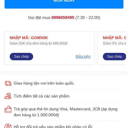
MUA NGAY
Gọi đặt mua
0896659495
(7:30 - 22:00)
NHẬP MÃ: GOM50K
NHẬP MÃ: 
Giảm 50K cho đơn hàng từ 499.000đ
Giảm 5% cho kh
Sao chép
Điều kiện
Sao chép
Giao hàng tận nơi trên toàn quốc.
Tích điểm tất cả các sản phẩm
Trả góp qua thẻ tín dụng Visa, Mastercard, JCB (áp dụng
đơn hàng từ 1.000.000đ)
Hỗ trợ đổi trả nếu sản phẩm khi nhận có lỗi