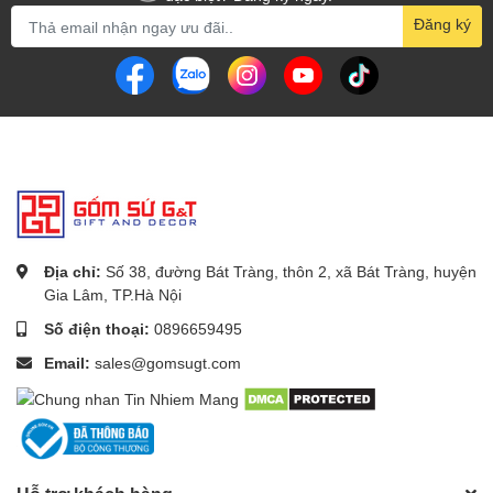
Đăng ký
Địa chỉ:
Số 38, đường Bát Tràng, thôn 2, xã Bát Tràng, huyện
Thông tin chi tiết
Gia Lâm, TP.Hà Nội
Số điện thoại:
0896659495
Cao 26 cm
Kích thước
Email:
sales@gomsugt.com
Miệng 9 cm
Họa tiết
Trúc đào
Thành phần
1 lọ hoa
Nhiệt độ nung
1300 độ C