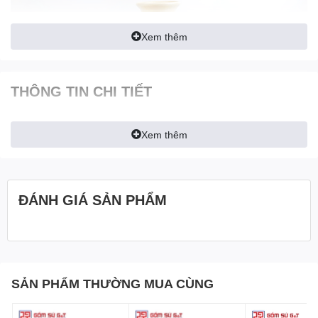
Xem thêm
THÔNG TIN CHI TIẾT
Xem thêm
ĐÁNH GIÁ SẢN PHẨM
Chạm Khắc Độc Đáo - Nét Quyến Rũ Và Sự
Tinh Xảo
:
Sự tinh tế, khéo léo trên
lọ hoa viền vẽ trúc đào
tạo ra một nét
quyến rũ độc đáo. Những họa tiết được thể hiện thông qua từng
SẢN PHẨM THƯỜNG MUA CÙNG
đường nét vẽ tinh tế. Bàn tay của người thợ Bát Tràng biến
những khúc khắc thành những điểm nhấn nổi bật, tạo nên sự tinh