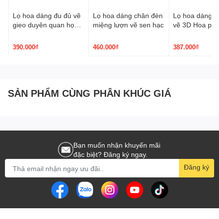
Lọ hoa dáng đu đủ vẽ
Lọ hoa dáng chân đèn
Lọ hoa dáng p
gieo duyên quan họ
miệng lượn vẽ sen hạc
vẽ 3D Hoa ph
3D nâu trầm
390.000₫
460.000₫
387.000₫
SẢN PHẨM CÙNG PHÂN KHÚC GIÁ
Bạn muốn nhận khuyến mãi
đặc biệt? Đăng ký ngay.
Đăng ký