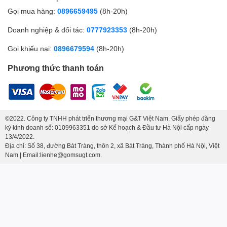
Gọi mua hàng:
0896659495
(8h-20h)
Doanh nghiệp & đối tác:
0777923353
(8h-20h)
Gọi khiếu nại:
0896679594
(8h-20h)
Phương thức thanh toán
©2022. Công ty TNHH phát triển thương mại G&T Việt Nam. Giấy phép đăng
ký kinh doanh số: 0109963351 do sở Kế hoạch & Đầu tư Hà Nội cấp ngày
13/4/2022.
Địa chỉ: Số 38, đường Bát Tràng, thôn 2, xã Bát Tràng, Thành phố Hà Nội, Việt
Nam | Email:lienhe@gomsugt.com.