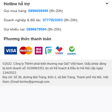
Hotline hỗ trợ
Mua
Lọ hoa men hỏa biến dáng
Gọi mua hàng:
0896659495
(8h-20h)
chân voi vẽ sen
ở đâu?
Doanh nghiệp & đối tác:
0777923353
(8h-20h)
Gốm Sứ G&T
là đơn vị chuyên cung cấp
gốm Bát Tràng
cao
cấp, cam kết chất lượng và giá trị thẩm mỹ. Để sở hữu sản phẩm
Gọi khiếu nại:
0896679594
(8h-20h)
lọ hoa men hỏa biến
độc đáo này, hãy liên hệ ngay để được tư
vấn chi tiết và nhận ưu đãi hấp dẫn!
Phương thức thanh toán
Với thiết kế tinh tế, chất lượng vượt trội và ý nghĩa phong thủy tốt
lành,
Lọ hoa men hỏa biến dáng chân voi vẽ sen
chính là sự
lựa chọn hoàn hảo cho mọi không gian. Đừng bỏ lỡ cơ hội sở hữu
©2022. Công ty TNHH phát triển thương mại G&T Việt Nam. Giấy phép đăng
sản phẩm đẳng cấp từ
Gốm Sứ G&T
!
ký kinh doanh số: 0109963351 do sở Kế hoạch & Đầu tư Hà Nội cấp ngày
13/4/2022.
Địa chỉ: Số 38, đường Bát Tràng, thôn 2, xã Bát Tràng, Thành phố Hà Nội, Việt
Nam | Email:lienhe@gomsugt.com.