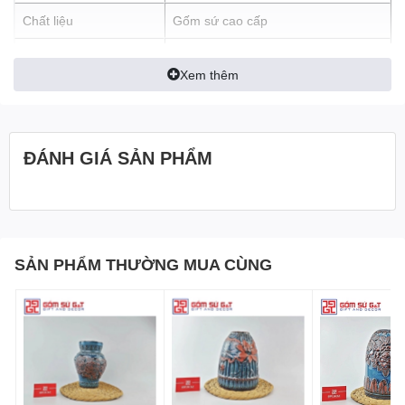
Chất liệu
Gốm sứ cao cấp
In logo
Theo yêu cầu
Xem thêm
An toàn sức khỏe, thân thiện môi
Đặc tính sản phẩm
trường
ĐÁNH GIÁ SẢN PHẨM
SẢN PHẨM THƯỜNG MUA CÙNG
Chất liệu và quy trình sản xuất
Lọ hoa được làm từ
gốm Bát Tràng
cao cấp, trải qua quá trình
nung ở nhiệt độ lên đến
1300 độ C
, đảm bảo độ bền chắc, không
rạn nứt và có khả năng chống thấm nước tuyệt đối. Men hỏa biến
là kỹ thuật nung độc đáo, tạo ra những mảng màu loang tự nhiên,