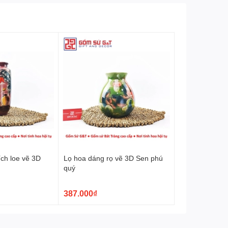
ch loe vẽ 3D
Lọ hoa dáng rọ vẽ 3D Sen phú
u
quý
387.000₫