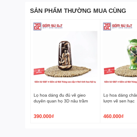
SẢN PHẨM THƯỜNG MUA CÙNG
Chạm Khắc Độc Đáo - Nét Quyến Rũ 
Sự tinh tế, khéo léo trên
l
ọ hoa đùi dế hoa hướng d
hiện thông qua từng đường nét vẽ tinh tế. Bàn tay củ
nhấn nổi bật, tạo nên sự tinh tế và nghệ thuật trên mỗ
Lọ hoa dáng đu đủ vẽ gieo
Lọ hoa dáng châ
duyên quan họ 3D nâu trầm
lượn vẽ sen hạc
390.000₫
460.000₫