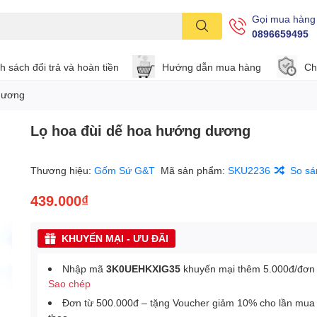
Gọi mua hàng
0896659495
h sách đổi trả và hoàn tiền
Hướng dẫn mua hàng
Ch
dương
Lọ hoa đùi dế hoa hướng dương
Thương hiệu:
Gốm Sứ G&T
Mã sản phẩm:
SKU2236
So sá
439.000₫
KHUYẾN MẠI - ƯU ĐÃI
Nhập mã
3K0UEHKXIG35
khuyến mại thêm 5.000đ/đơn
Sao chép
Đơn từ 500.000đ – tặng Voucher giảm 10% cho lần mua 