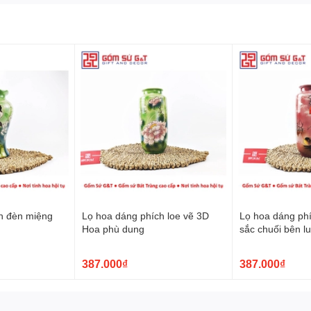
Và Sự Tinh Xảo
:
ương
tạo ra một nét quyến rũ độc đáo. Những họa tiết được thể
a người thợ Bát Tràng biến những khúc khắc thành những điểm
i sản phẩm.
n đèn miệng
Lọ hoa dáng phích loe vẽ 3D
Lọ hoa dáng phí
Hoa phù dung
sắc chuối bên l
387.000₫
387.000₫