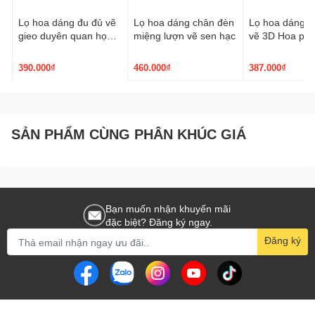
Lọ hoa dáng đu đủ vẽ
Lọ hoa dáng chân đèn
Lọ hoa dáng p
gieo duyên quan họ
miệng lượn vẽ sen hạc
vẽ 3D Hoa ph
3D nâu trầm
390.000₫
460.000₫
387.000₫
SẢN PHẨM CÙNG PHÂN KHÚC GIÁ
Bạn muốn nhận khuyến mãi
đặc biệt? Đăng ký ngay.
Đăng ký