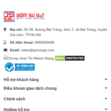
Địa chỉ:
Số 38, đường Bát Tràng, thôn 2, xã Bát Tràng, huyện
Gia Lâm, TP.Hà Nội
Số điện thoại:
0896659495
Email:
sales@gomsugt.com
Ngoài ra,
Lọ hoa dáng vò vẽ cam
của gốm Bát Tràng còn có
nhiều màu sắc khác nhau, từ màu trắng đơn giản đến màu sắc
đa dạng, giúp bạn dễ dàng lựa chọn sản phẩm phù hợp với
không gian trang trí của mình.
Hỗ trợ khách hàng
Điều khoản giao dịch chung
Chính sách
Hotline hỗ trợ