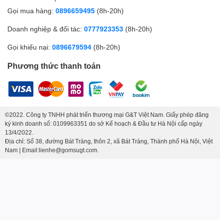
Gọi mua hàng:
0896659495
(8h-20h)
Doanh nghiệp & đối tác:
0777923353
(8h-20h)
Gọi khiếu nại:
0896679594
(8h-20h)
Phương thức thanh toán
©2022. Công ty TNHH phát triển thương mại G&T Việt Nam. Giấy phép đăng
ký kinh doanh số: 0109963351 do sở Kế hoạch & Đầu tư Hà Nội cấp ngày
13/4/2022.
Địa chỉ: Số 38, đường Bát Tràng, thôn 2, xã Bát Tràng, Thành phố Hà Nội, Việt
Nam | Email:lienhe@gomsugt.com.