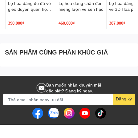
Lọ hoa dáng đu đủ vẽ
Lọ hoa dáng chân đèn
Lọ hoa dáng p
gian trang trí của mình.
gieo duyên quan họ
miệng lượn vẽ sen hạc
vẽ 3D Hoa ph
3D nâu trầm
390.000₫
460.000₫
387.000₫
SẢN PHẨM CÙNG PHÂN KHÚC GIÁ
Bạn muốn nhận khuyến mãi
đặc biệt? Đăng ký ngay.
Đăng ký