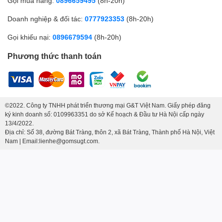
Gọi mua hàng:
0896659495
(8h-20h)
Doanh nghiệp & đối tác:
0777923353
(8h-20h)
Gọi khiếu nại:
0896679594
(8h-20h)
Phương thức thanh toán
©2022. Công ty TNHH phát triển thương mại G&T Việt Nam. Giấy phép đăng
ký kinh doanh số: 0109963351 do sở Kế hoạch & Đầu tư Hà Nội cấp ngày
13/4/2022.
Địa chỉ: Số 38, đường Bát Tràng, thôn 2, xã Bát Tràng, Thành phố Hà Nội, Việt
Nam | Email:lienhe@gomsugt.com.