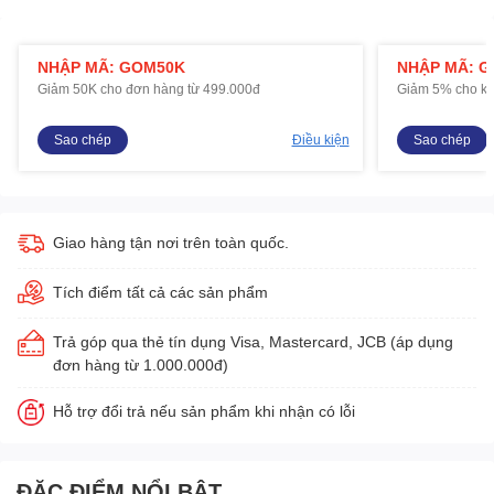
NHẬP MÃ: GOM50K
NHẬP MÃ: 
Giảm 50K cho đơn hàng từ 499.000đ
Giảm 5% cho kh
Sao chép
Điều kiện
Sao chép
Giao hàng tận nơi trên toàn quốc.
Tích điểm tất cả các sản phẩm
Trả góp qua thẻ tín dụng Visa, Mastercard, JCB (áp dụng
đơn hàng từ 1.000.000đ)
Hỗ trợ đổi trả nếu sản phẩm khi nhận có lỗi
ĐẶC ĐIỂM NỔI BẬT