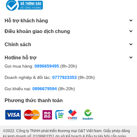
Hỗ trợ khách hàng
Điều khoản giao dịch chung
Chính sách
Hotline hỗ trợ
Gọi mua hàng:
0896659495
(8h-20h)
Doanh nghiệp & đối tác:
0777923353
(8h-20h)
Gọi khiếu nại:
0896679594
(8h-20h)
Phương thức thanh toán
©2022. Công ty TNHH phát triển thương mại G&T Việt Nam. Giấy phép đăng
ký kinh doanh số: 0109963351 do sở Kế hoạch & Đầu tư Hà Nội cấp ngày