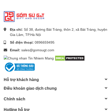
Địa chỉ:
Số 38, đường Bát Tràng, thôn 2, xã Bát Tràng, huyện
Gia Lâm, TP.Hà Nội
Số điện thoại:
0896659495
Email:
sales@gomsugt.com
Ngoài ra,
Lọ hoa dáng chân xòe vẽ cam
của gốm Bát Tràng
còn có nhiều màu sắc khác nhau, từ màu trắng đơn giản đến
màu sắc đa dạng, giúp bạn dễ dàng lựa chọn sản phẩm phù hợp
với không gian trang trí của mình.
Hỗ trợ khách hàng
Điều khoản giao dịch chung
Chính sách
Hotline hỗ trợ