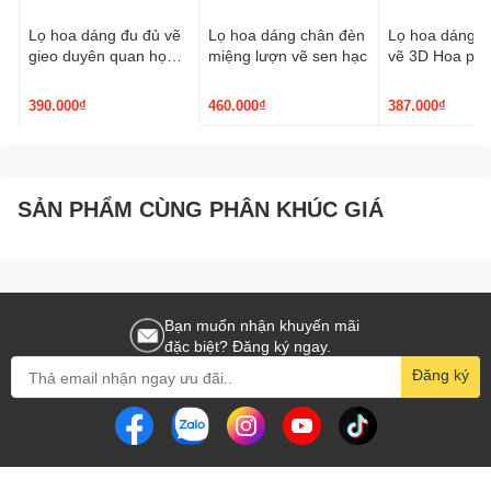
Lọ hoa dáng đu đủ vẽ
Lọ hoa dáng chân đèn
Lọ hoa dáng p
gieo duyên quan họ
miệng lượn vẽ sen hạc
vẽ 3D Hoa ph
3D nâu trầm
390.000₫
460.000₫
387.000₫
SẢN PHẨM CÙNG PHÂN KHÚC GIÁ
Bạn muốn nhận khuyến mãi
đặc biệt? Đăng ký ngay.
Đăng ký