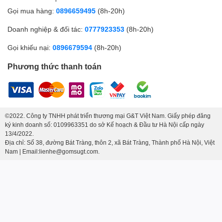
Gọi mua hàng:
0896659495
(8h-20h)
Doanh nghiệp & đối tác:
0777923353
(8h-20h)
Gọi khiếu nại:
0896679594
(8h-20h)
Phương thức thanh toán
©2022. Công ty TNHH phát triển thương mại G&T Việt Nam. Giấy phép đăng
ký kinh doanh số: 0109963351 do sở Kế hoạch & Đầu tư Hà Nội cấp ngày
13/4/2022.
Địa chỉ: Số 38, đường Bát Tràng, thôn 2, xã Bát Tràng, Thành phố Hà Nội, Việt
Nam | Email:lienhe@gomsugt.com.