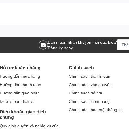
Bạn muốn nhận khuyến mãi đặc biệt?
Đăng ký ngay.
Hỗ trợ khách hàng
Chính sách
Hướng dẫn mua hàng
Chính sách thanh toán
Hướng dẫn thanh toán
Chính sách vận chuyển
Hướng dẫn giao nhận
Chính sách đổi trả
Điều khoản dịch vụ
Chính sách kiểm hàng
Chính sách bảo mật thông tin
Điều khoản giao dịch
 ngừng,
Lọ hoa dáng bom vẽ sen chuồn
Bát Tràng
mang lại
chung
ọa tiết truyền thống được kết hợp với phong cách hiện đại, tạo
a dân tộc.
Quy định quyền và nghĩa vụ của