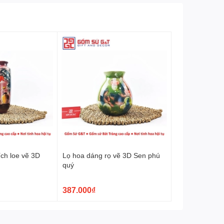
ch loe vẽ 3D
Lọ hoa dáng rọ vẽ 3D Sen phú
u
quý
387.000₫