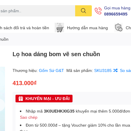
Gọi mua hàng
0896659495
h sách đổi trả và hoàn tiền
Hướng dẫn mua hàng
Ch
chuồn
Lọ hoa dáng bom vẽ sen chuồn
Thương hiệu:
Gốm Sứ G&T
Mã sản phẩm:
SKU3185
So sá
413.000₫
KHUYẾN MẠI - ƯU ĐÃI
Nhập mã
3K0UEHKXIG35
khuyến mại thêm 5.000đ/đơn
Sao chép
Đơn từ 500.000đ – tặng Voucher giảm 10% cho lần mua 