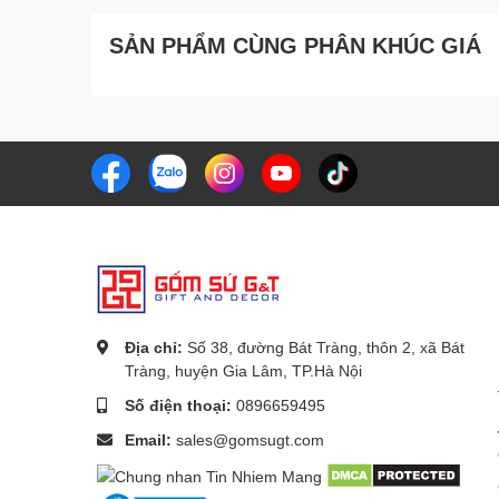
SẢN PHẨM CÙNG PHÂN KHÚC GIÁ
Địa chỉ:
Số 38, đường Bát Tràng, thôn 2, xã Bát
Tràng, huyện Gia Lâm, TP.Hà Nội
Số điện thoại:
0896659495
Với sự kỹ lưỡng từng đường nét và sự sáng tạo không
Email:
sales@gomsugt.com
vẻ đẹp tinh tế và độc đáo cho không gian sống. Những h
nên một bức tranh sinh động của nghệ thuật và văn hó