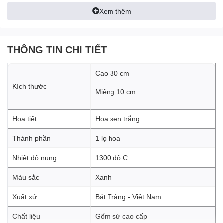
Xem thêm
THÔNG TIN CHI TIẾT
Cao 30 cm
Kích thước
Miệng 10 cm
Họa tiết
Hoa sen trắng
Thành phần
1 lọ hoa
Chạm Khắc Độc Đáo - Nét Quyến Rũ Và Sự
Tinh Xảo
:
Nhiệt độ nung
1300 độ C
Sự tinh tế, khéo léo trên
lọ hoa dáng bom miệng rộng bạch
Màu sắc
Xanh
liên
tạo ra một nét quyến rũ độc đáo. Những họa tiết được thể
hiện thông qua từng đường nét vẽ tinh tế. Bàn tay của người thợ
Xuất xứ
Bát Tràng - Việt Nam
Bát Tràng biến những khúc khắc thành những điểm nhấn nổi bật,
tạo nên sự tinh tế và nghệ thuật trên mỗi sản phẩm.
Chất liệu
Gốm sứ cao cấp