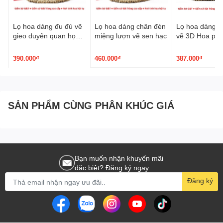
Lọ hoa dáng đu đủ vẽ
Lọ hoa dáng chân đèn
Lọ hoa dáng p
gieo duyên quan họ
miệng lượn vẽ sen hạc
vẽ 3D Hoa ph
3D nâu trầm
390.000₫
460.000₫
387.000₫
SẢN PHẨM CÙNG PHÂN KHÚC GIÁ
Bạn muốn nhận khuyến mãi
đặc biệt? Đăng ký ngay.
Đăng ký