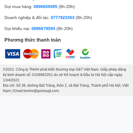
Gọi mua hàng:
0896659495
(8h-20h)
Doanh nghiệp & đối tác:
0777923353
(8h-20h)
Gọi khiếu nại:
0896679594
(8h-20h)
Phương thức thanh toán
©2022. Công ty TNHH phát triển thương mại G&T Việt Nam. Giấy phép đăng
ký kinh doanh số: 0109963351 do sở Kế hoạch & Đầu tư Hà Nội cấp ngày
13/4/2022.
Địa chỉ: Số 38, đường Bát Tràng, thôn 2, xã Bát Tràng, Thành phố Hà Nội, Việt
Nam | Email:lienhe@gomsugt.com.