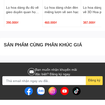
Lọ hoa dáng đu đủ vẽ
Lọ hoa dáng chân đèn
Lọ hoa dáng p
gieo duyên quan họ
miệng lượn vẽ sen hạc
vẽ 3D Hoa ph
3D nâu trầm
390.000₫
460.000₫
387.000₫
SẢN PHẨM CÙNG PHÂN KHÚC GIÁ
Bạn muốn nhận khuyến mãi
đặc biệt? Đăng ký ngay.
Đăng ký