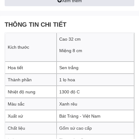
Xem thêm
THÔNG TIN CHI TIẾT
Cao 32 cm
Kích thước
Miệng 8 cm
Họa tiết
Sen trắng
Thành phần
1 lọ hoa
Chạm Khắc Độc Đáo - Nét Quyến Rũ Và Sự
Tinh Xảo
:
Nhiệt độ nung
1300 độ C
Sự tinh tế, khéo léo trên
lọ hoa cổ gập hoa sen
tạo ra một nét
Màu sắc
Xanh rêu
quyến rũ độc đáo. Những họa tiết được thể hiện thông qua từng
đường nét vẽ tinh tế. Bàn tay của người thợ Bát Tràng biến
Xuất xứ
Bát Tràng - Việt Nam
những khúc khắc thành những điểm nhấn nổi bật, tạo nên sự tinh
tế và nghệ thuật trên mỗi sản phẩm.
Chất liệu
Gốm sứ cao cấp