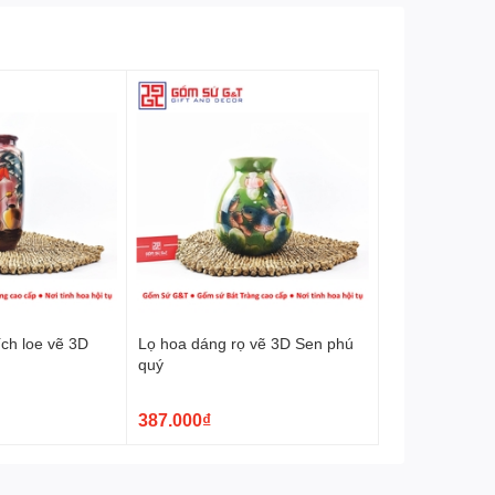
ch loe vẽ 3D
Lọ hoa dáng rọ vẽ 3D Sen phú
u
quý
387.000₫