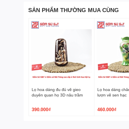
SẢN PHẨM THƯỜNG MUA CÙNG
Chạm Khắc Độc Đáo - Nét Quyến Rũ 
Sự tinh tế, khéo léo trên
lọ hoa chân váy vẽ hoa ngũ
hiện thông qua từng đường nét vẽ tinh tế. Bàn tay củ
nhấn nổi bật, tạo nên sự tinh tế và nghệ thuật trên mỗ
Lọ hoa dáng đu đủ vẽ gieo
Lọ hoa dáng châ
duyên quan họ 3D nâu trầm
lượn vẽ sen hạc
390.000₫
460.000₫