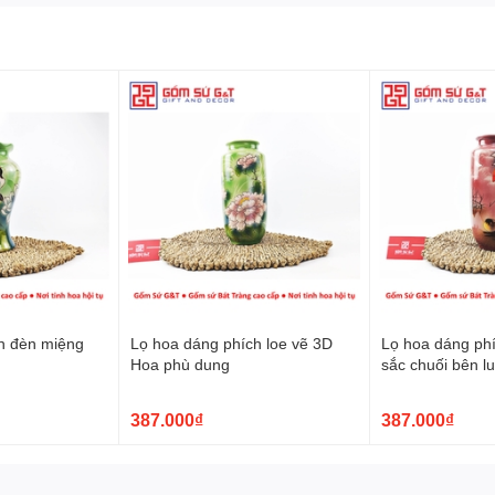
Và Sự Tinh Xảo
:
 sắc
tạo ra một nét quyến rũ độc đáo. Những họa tiết được thể
a người thợ Bát Tràng biến những khúc khắc thành những điểm
i sản phẩm.
n đèn miệng
Lọ hoa dáng phích loe vẽ 3D
Lọ hoa dáng phí
Hoa phù dung
sắc chuối bên l
387.000₫
387.000₫