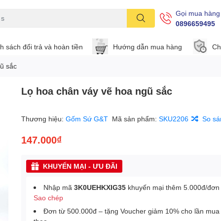
Gọi mua hàng
0896659495
h sách đổi trả và hoàn tiền
Hướng dẫn mua hàng
Ch
ũ sắc
Lọ hoa chân váy vẽ hoa ngũ sắc
Thương hiệu:
Gốm Sứ G&T
Mã sản phẩm:
SKU2206
So sá
147.000₫
KHUYẾN MẠI - ƯU ĐÃI
Nhập mã
3K0UEHKXIG35
khuyến mại thêm 5.000đ/đơn
Sao chép
Đơn từ 500.000đ – tặng Voucher giảm 10% cho lần mua 