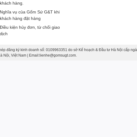
khách hàng.
Nghĩa vụ của Gốm Sứ G&T khi
khách hàng đặt hàng
Điều kiện hủy đơn, từ chối giao
dịch
ản Phẩm
:
hép đăng ký kinh doanh số: 0109963351 do sở Kế hoạch & Đầu tư Hà Nội cấp ngà
 tạo nên một thương hiệu độc đáo cho
l
ọ hoa chân váy vẽ hoa
 Hà Nội, Việt Nam | Email:lienhe@gomsugt.com.
ật mà còn là tấm gương thể hiện sự tận tụy và tài năng của
giữa hai phong cách nghệ thuật này tạo nên nét riêng, độc