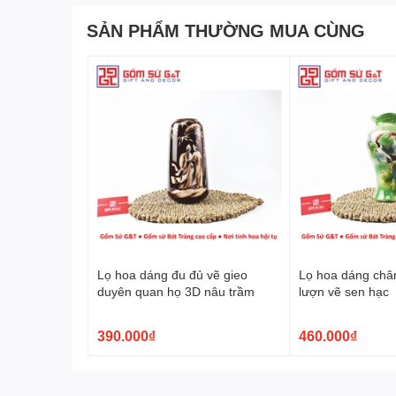
SẢN PHẨM THƯỜNG MUA CÙNG
Chạm Khắc Độc Đáo - Nét Quyến Rũ 
Sự tinh tế, khéo léo trên
lọ hoa bom miệng rộng sen
hiện thông qua từng đường nét vẽ tinh tế. Bàn tay củ
nhấn nổi bật, tạo nên sự tinh tế và nghệ thuật trên mỗ
Lọ hoa dáng đu đủ vẽ gieo
Lọ hoa dáng châ
duyên quan họ 3D nâu trầm
lượn vẽ sen hạc
390.000₫
460.000₫