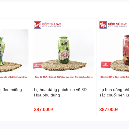
Và Sự Tinh Xảo
:
 hồng
tạo ra một nét quyến rũ độc đáo. Những họa tiết được thể
a người thợ Bát Tràng biến những khúc khắc thành những điểm
i sản phẩm.
n đèn miệng
Lọ hoa dáng phích loe vẽ 3D
Lọ hoa dáng phí
Hoa phù dung
sắc chuối bên l
387.000₫
387.000₫