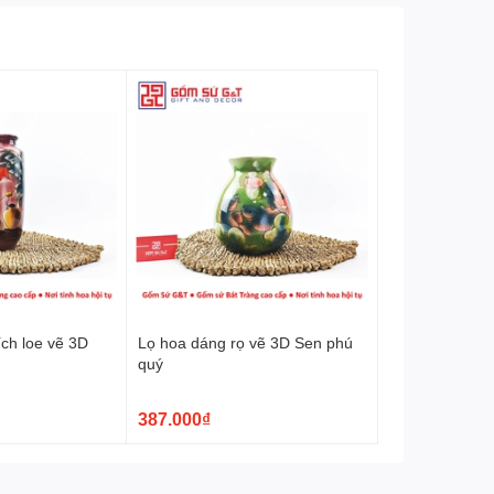
ch loe vẽ 3D
Lọ hoa dáng rọ vẽ 3D Sen phú
u
quý
387.000₫