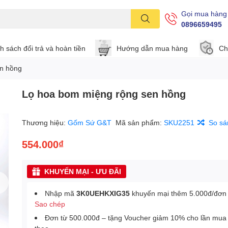
Gọi mua hàng
0896659495
h sách đổi trả và hoàn tiền
Hướng dẫn mua hàng
Ch
n hồng
Lọ hoa bom miệng rộng sen hồng
Thương hiệu:
Gốm Sứ G&T
Mã sản phẩm:
SKU2251
So sá
554.000₫
KHUYẾN MẠI - ƯU ĐÃI
Nhập mã
3K0UEHKXIG35
khuyến mại thêm 5.000đ/đơn
Sao chép
Đơn từ 500.000đ – tặng Voucher giảm 10% cho lần mua 