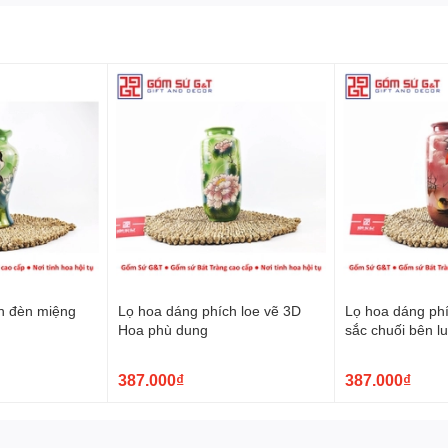
Và Sự Tinh Xảo
:
c công
tạo ra một nét quyến rũ độc đáo. Những họa tiết được
 của người thợ Bát Tràng biến những khúc khắc thành những
ên mỗi sản phẩm.
n đèn miệng
Lọ hoa dáng phích loe vẽ 3D
Lọ hoa dáng phí
Hoa phù dung
sắc chuối bên l
387.000₫
387.000₫