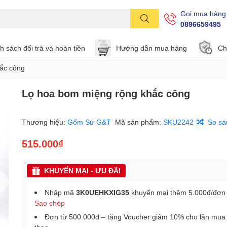
Gọi mua hàng
0896659495
h sách đổi trả và hoàn tiền
Hướng dẫn mua hàng
Ch
ắc công
Lọ hoa bom miệng rộng khắc công
Thương hiệu:
Gốm Sứ G&T
Mã sản phẩm:
SKU2242
So sá
515.000₫
KHUYẾN MẠI - ƯU ĐÃI
Nhập mã
3K0UEHKXIG35
khuyến mại thêm 5.000đ/đơn
Sao chép
Đơn từ 500.000đ – tặng Voucher giảm 10% cho lần mua 