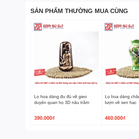
SẢN PHẨM THƯỜNG MUA CÙNG
Chạm Khắc Độc Đáo - Nét Quyến Rũ 
Sự tinh tế, khéo léo trên
l
ọ hoa bom miệng rộng khắ
thể hiện thông qua từng đường nét vẽ tinh tế. Bàn tay
điểm nhấn nổi bật, tạo nên sự tinh tế và nghệ thuật tr
Lọ hoa dáng đu đủ vẽ gieo
Lọ hoa dáng châ
duyên quan họ 3D nâu trầm
lượn vẽ sen hạc
390.000₫
460.000₫