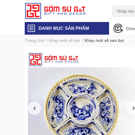
DANH MỤC SẢN PHẨM
Chín
Trang chủ
/
Khay mứt vẽ tay
/
Khay mứt vẽ sen bụi