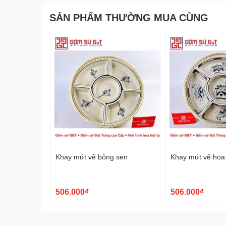
SẢN PHẨM THƯỜNG MUA CÙNG
Phong cách thiết kế độc đáo
Bộ khay mứt gốm Bát Tràng được tạo nên từ chất liệu 
nhân lành nghề của làng gốm. Những khay mứt này man
văn phong phú, tinh xảo và sắc nét. Mỗi bộ khay mứt 
không chỉ một sản phẩm hữu ích mà còn là một tác phẩ
Khay mứt vẽ bông sen
Khay mứt vẽ hoa
506.000₫
506.000₫