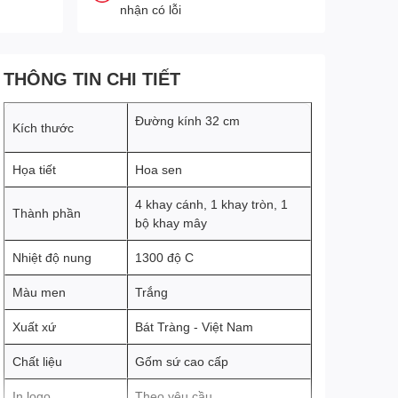
nhận có lỗi
THÔNG TIN CHI TIẾT
Đường kính 32 cm
Kích thước
Họa tiết
Hoa sen
4 khay cánh, 1 khay tròn, 1
Thành phần
bộ khay mây
Nhiệt độ nung
1300 độ C
Màu men
Trắng
Xuất xứ
Bát Tràng - Việt Nam
Chất liệu
Gốm sứ cao cấp
In logo
Theo yêu cầu