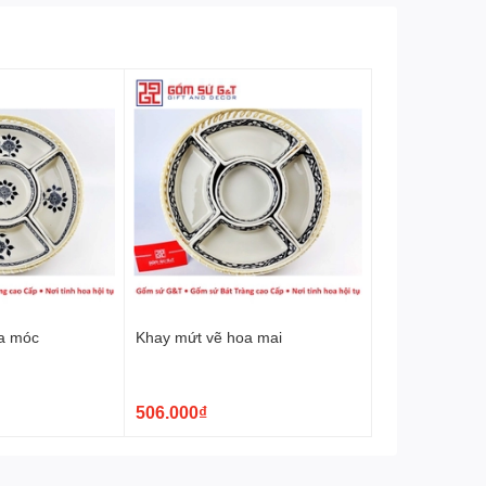
a móc
Khay mứt vẽ hoa mai
506.000₫