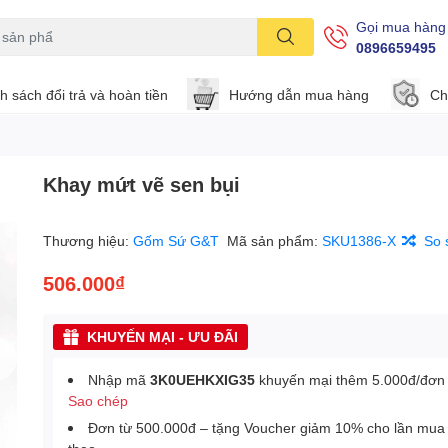
Gọi mua hàng
0896659495
h sách đổi trả và hoàn tiền
Hướng dẫn mua hàng
Ch
Khay mứt vẽ sen bụi
Thương hiệu:
Gốm Sứ G&T
Mã sản phẩm:
SKU1386-X
So 
506.000₫
KHUYẾN MẠI - ƯU ĐÃI
Nhập mã
3K0UEHKXIG35
khuyến mại thêm 5.000đ/đơn
Sao chép
Đơn từ 500.000đ – tặng Voucher giảm 10% cho lần mua 