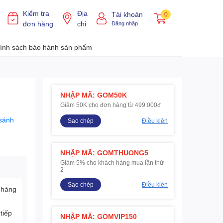
Kiểm tra
Địa
Tài khoản
0
đơn hàng
chỉ
Đăng nhập
ính sách bảo hành sản phẩm
NHẬP MÃ: GOM50K
Giảm 50K cho đơn hàng từ 499.000đ
sánh
Sao chép
Điều kiện
NHẬP MÃ: GOMTHUONG5
Giảm 5% cho khách hàng mua lần thứ
2
Sao chép
Điều kiện
 hàng
tiếp
NHẬP MÃ: GOMVIP150