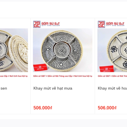
sứ tự nhiên, chất lượng cao, được tạo thủ công bởi những nghệ
g đậm nét truyền thống văn hóa Việt Nam, với họa tiết và hoa
đều được chế tác bằng tâm huyết, mang đến cho gia đình bạn
m nghệ thuật đẹp mắt để trang trí không gian sống.
 sen
Khay mứt vẽ hạt mưa
Khay mứt vẽ ho
506.000₫
506.000₫