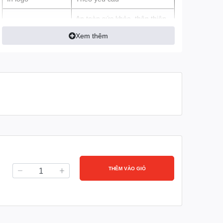
An toàn sức khỏe, thân thiện
Đặc tính sản phẩm
môi trường
Xem thêm
THÊM VÀO GIỎ