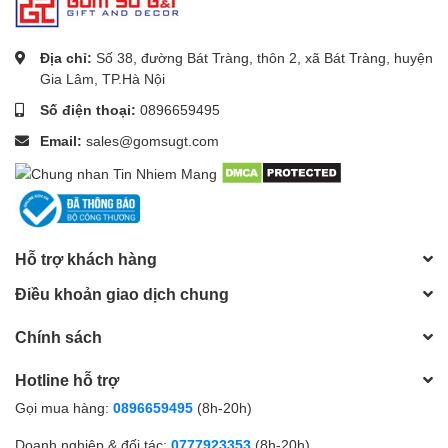
Địa chỉ:
Số 38, đường Bát Tràng, thôn 2, xã Bát Tràng, huyện
Gia Lâm, TP.Hà Nội
Số điện thoại:
0896659495
Email:
sales@gomsugt.com
Hỗ trợ khách hàng
Điều khoản giao dịch chung
Chính sách
Hotline hỗ trợ
Gọi mua hàng:
0896659495
(8h-20h)
Doanh nghiệp & đối tác:
0777923353
(8h-20h)