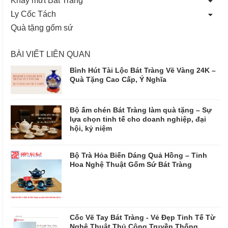
Ly Cốc Tách
Quà tặng gốm sứ
BÀI VIẾT LIÊN QUAN
Bình Hút Tài Lộc Bát Tràng Vẽ Vàng 24K –
Quà Tặng Cao Cấp, Ý Nghĩa
Bộ ấm chén Bát Tràng làm quà tặng – Sự
lựa chọn tinh tế cho doanh nghiệp, đại
hội, kỷ niệm
Bộ Trà Hỏa Biến Dáng Quả Hồng – Tinh
Hoa Nghệ Thuật Gốm Sứ Bát Tràng
Cốc Vẽ Tay Bát Tràng - Vẻ Đẹp Tinh Tế Từ
Nghệ Thuật Thủ Công Truyền Thống